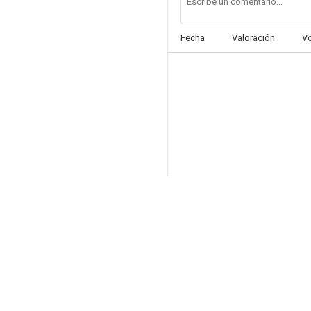
Fecha
Valoración
V
Je n'aime que toi...