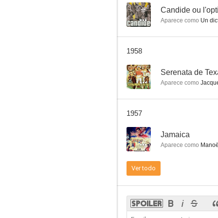
--
Candide ou l'op
Aparece como
Un dict
La bella de Cádiz
1958
--
--
Serenata de Tex
Aparece como
Jacque
1957
--
Jamaica
Aparece como
Manoël
Cita en Granada
Ver todo
--