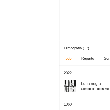
Candide ou l'optimisme au XXe siècle
--
Filmografía (17)
Todo
Reparto
Son
2022
Primavera en París
--
--
Luna negra
Compositor de la Mús
1960