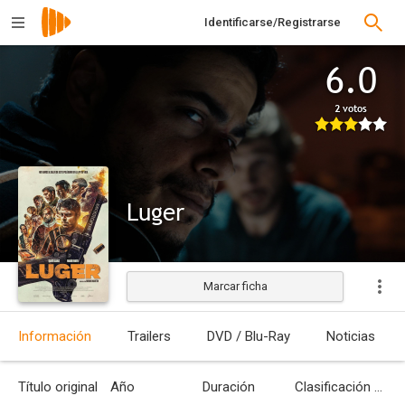
Identificarse/Registrarse
6.0
2 votos
Luger
Marcar ficha
Estrenada
Información
Trailers
DVD / Blu-Ray
Noticias
Título original
Año
Duración
Clasificación por edades