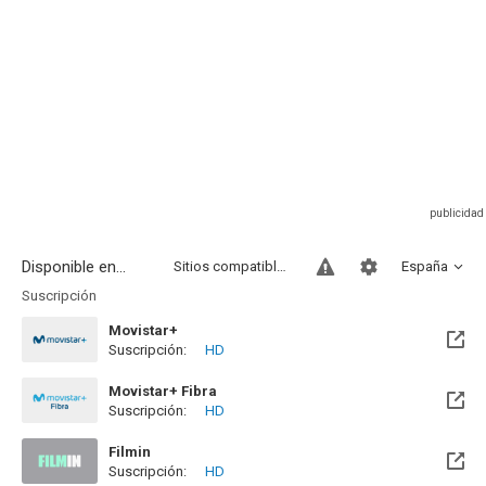
Disponible en...
Sitios compatibles
España
Suscripción
Movistar+
Suscripción:
HD
Disponible hasta el Vie, 31 Dic 2027 (Queda 1 año)
Movistar+ Fibra
Suscripción:
HD
Disponible hasta el Vie, 31 Dic 2027 (Queda 1 año)
Filmin
Suscripción:
HD
Próximamente. A partir del Vie, 18 Sep 2026 (En 1 mes)