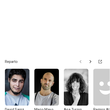
Reparto
David Sainz
Mario Mayo
Ana Turpin
Ramiro Al