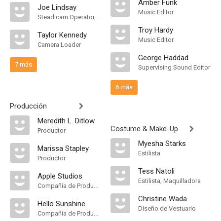
Amber Funk
Joe Lindsay
Music Editor
Steadicam Operator, "A" Camera Operator
Troy Hardy
Taylor Kennedy
Music Editor
Camera Loader
George Haddad
7 más
Supervising Sound Editor
6 más
Producción
Meredith L. Ditlow
Costume & Make-Up
Productor
Myesha Starks
Marissa Stapley
Estilista
Productor
Tess Natoli
Apple Studios
Estilista, Maquilladora
Compañía de Produccion
Christine Wada
Hello Sunshine
Diseño de Vestuario
Compañía de Produccion