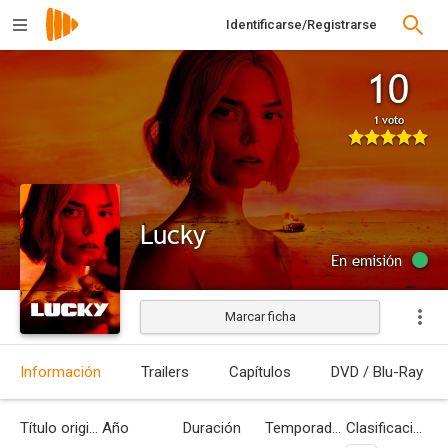
Identificarse/Registrarse
10
1 voto
Lucky
En emisión
Marcar ficha
Información
Trailers
Capítulos
DVD / Blu-Ray
Título original
Año
Duración
Temporadas
Clasificación por edades