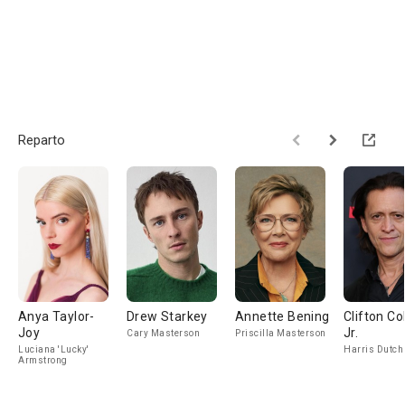
Reparto
Anya Taylor-
Drew Starkey
Annette Bening
Clifton Col
Joy
Jr.
Cary Masterson
Priscilla Masterson
Luciana 'Lucky'
Harris Dutch
Armstrong