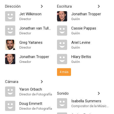
Dirección
Escritura
Jet Wilkinson
Jonathan Tropper
Director
Guión
Jonathan van Tulleken
Cassie Pappas
Director
Guión
Greg Yaitanes
Ariel Levine
Director
Guión
Jonathan Tropper
Hilary Bettis
Creador
Guión
4 más
Cámara
Yaron Orbach
Sonido
Director de Fotografía
Isabella Summers
Doug Emmett
Compositor de la Música Original
Director de Fotografía