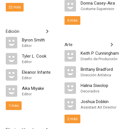
Donna Casey-Aira
22 más
Costume Supervisor
6 más
Edición
Byron Smith
Arte
Editor
Keith P. Cunningham
Tyler L. Cook
Diseño de Producción
Editor
Brittany Bradford
Eleanor Infante
Dirección Artística
Editor
Halina Siwolop
Aika Miyake
Decorados
Editor
Joshua Dobkin
1 más
Assistant Art Director
2 más