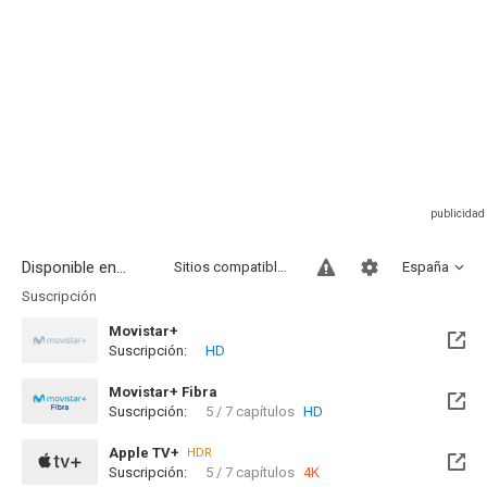
Disponible en...
Sitios compatibles
España
Suscripción
Movistar+
Suscripción:
HD
Próximamente. A partir del Mié, 12 Ago 2026 (En 6 días)
Movistar+ Fibra
Suscripción:
5 / 7 capítulos
HD
Disponible hasta el Lun, 31 Ene 2028 (Queda 1 año)
Apple TV+
HDR
Suscripción:
5 / 7 capítulos
4K