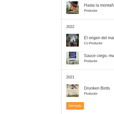
--
Hasta la montañ
Productor
Mille secrets, mille dangers
2022
--
5.7
El origen del ma
Co-Productor
--
Sauce ciego, mu
Productor
2021
Sauce ciego, mujer dormida
--
Drunken Birds
--
Productor
Ver todo