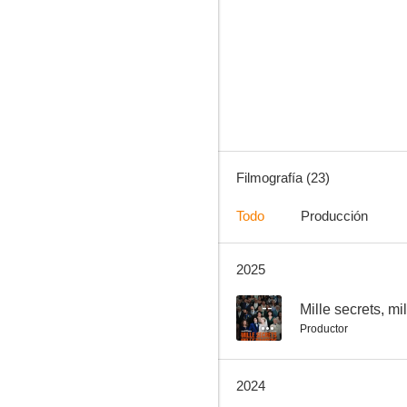
Profesor Lazhar
5.7
Filmografía (23)
Todo
Producción
2025
El origen del mal
--
--
Mille secrets, mi
Productor
2024