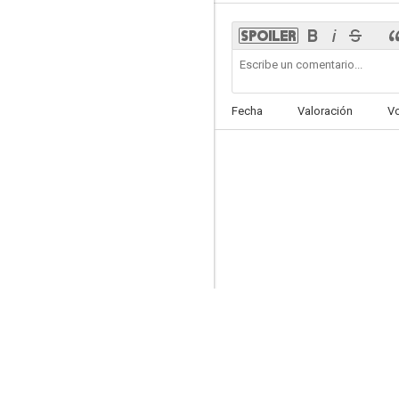
My Internship in Canada
Fecha
Valoración
V
--
Encubrimiento
--