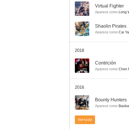
7.3
Virtual Fighter
Aparece como
Long 
La espada del dragón
--
Shaolin Pirates
Aparece como
Cai Y
1.5
2018
1.5
Contrición
Aparece como
Chen 
2016
Taoist Monster Hunter
--
Bounty Hunters
--
Aparece como
Baobao
Ver todo