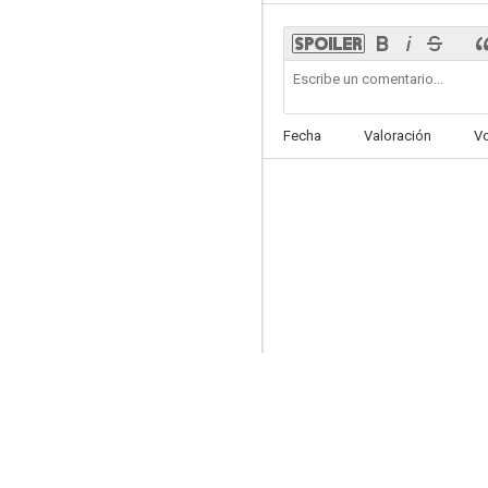
Shaolin Pirates
Fecha
Valoración
V
--
The Legend of Zu
--