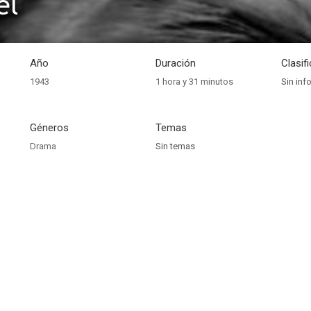
el
Año
Duración
Clasif
1943
1 hora y 31 minutos
Sin inf
Géneros
Temas
Drama
Sin temas