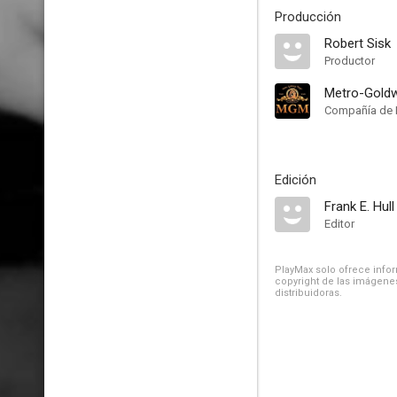
Producción
Robert Sisk
Productor
Metro-Gold
Compañía de 
Edición
Frank E. Hull
Editor
PlayMax solo ofrece inform
copyright de las imágenes
distribuidoras.