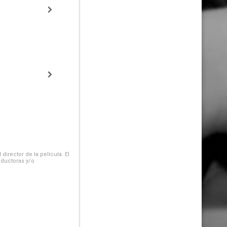
irector de la película. El
oductoras y/o