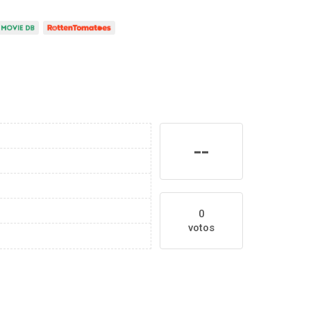
--
0
votos