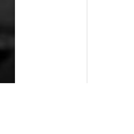
PlayMax
2026
Series populares
La Casa del Dragón
Silo
Stuart no consigue salvar el universo