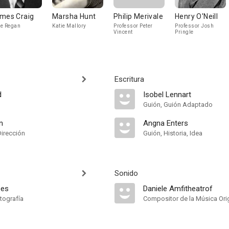
mes Craig
Marsha Hunt
Philip Merivale
Henry O'Neill
e Regan
Katie Mallory
Professor Peter
Professor Josh
Vincent
Pringle
Escritura
d
Isobel Lennart
Guión, Guión Adaptado
n
Angna Enters
Dirección
Guión, Historia, Idea
Sonido
ees
Daniele Amfitheatrof
tografía
Compositor de la Música Orig