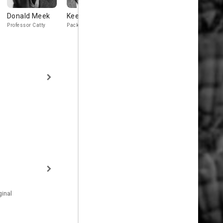
Donald Meek
Keenan Wynn
Alan Napier
Sara Hade
Professor Catty
Packy Roost
Dr. Woodring
Rhoda Kitteric
inal