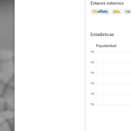
Enlaces externos
Estadísticas
Popularidad
???
???
???
???
???
???