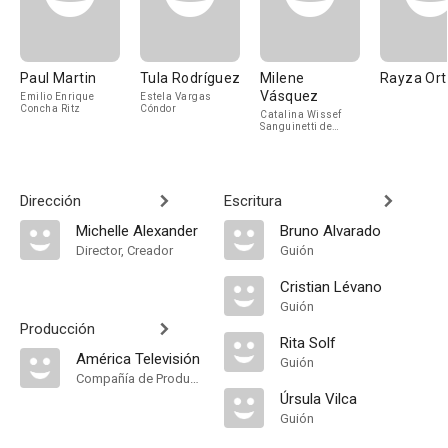
Paul Martin
Tula Rodríguez
Milene
Rayza Ort
Vásquez
Emilio Enrique
Estela Vargas
Concha Ritz
Cóndor
Catalina Wissef
Sanguinetti de
Concha
Dirección
Escritura
Michelle Alexander
Bruno Alvarado
Director, Creador
Guión
Cristian Lévano
Guión
Producción
Rita Solf
América Televisión
Guión
Compañía de Produccion
Úrsula Vilca
Guión