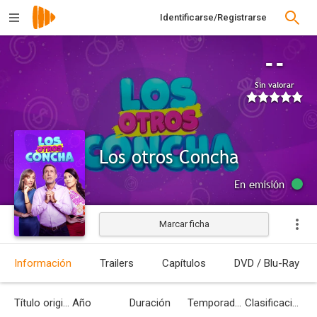
Identificarse/Registrarse
--
Sin valorar
Los otros Concha
En emisión
Marcar ficha
Información
Trailers
Capítulos
DVD / Blu-Ray
Título original
Año
Duración
Temporadas
Clasificación por edades