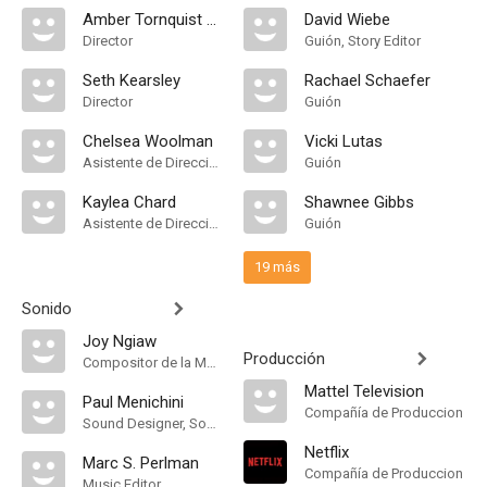
Amber Tornquist Hollinger
David Wiebe
Director
Guión, Story Editor
Seth Kearsley
Rachael Schaefer
Director
Guión
Chelsea Woolman
Vicki Lutas
Asistente de Dirección
Guión
Kaylea Chard
Shawnee Gibbs
Asistente de Dirección
Guión
19 más
Sonido
Joy Ngiaw
Producción
Compositor de la Música Original
Mattel Television
Paul Menichini
Compañía de Produccion
Sound Designer, Sound Editor
Netflix
Marc S. Perlman
Compañía de Produccion
Music Editor