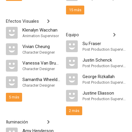
15 más
Efectos Visuales
Klenalyn Wacchan
Equipo
Animation Supervisor
Su Fraser
Vivian Cheung
Post Production Supervisor
Character Designer
Justin Schenck
Vanessa Van Brummelen
Post Production Supervisor
Character Designer
George Rizkallah
Samantha Wheeldon
Post Production Supervisor
Character Designer
Justine Eliasson
5 más
Post Production Supervisor
2 más
Iluminación
Amy Henderson