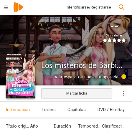
Identificarse/Registrarse
--
Sin valorar
Los misterios de Barbie: En busca del caballo perdido
A la espera de nueva temporada
Marcar ficha
Información
Trailers
Capítulos
DVD / Blu-Ray
Título original
Año
Duración
Temporadas
Clasificación por edades