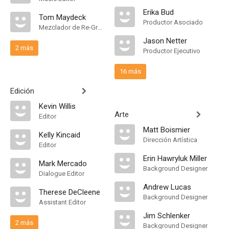
Erika Bud
Tom Maydeck
Productor Asociado
Mezclador de Re-Grabación de Sonido
Jason Netter
2 más
Productor Ejecutivo
16 más
Edición
Kevin Willis
Arte
Editor
Matt Boismier
Kelly Kincaid
Dirección Artística
Editor
Erin Hawryluk Miller
Mark Mercado
Background Designer
Dialogue Editor
Andrew Lucas
Therese DeCleene
Background Designer
Assistant Editor
Jim Schlenker
2 más
Background Designer