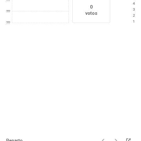
???
4
0
3
???
votos
2
1
???
Reparto