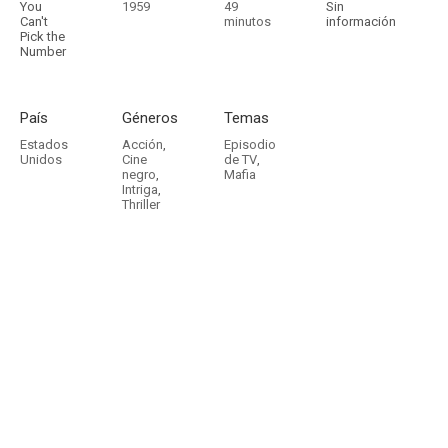
You
1959
49
Sin
Can't
minutos
información
Pick the
Number
País
Géneros
Temas
Estados
Acción
,
Episodio
Unidos
Cine
de TV
,
negro
,
Mafia
Intriga
,
Thriller