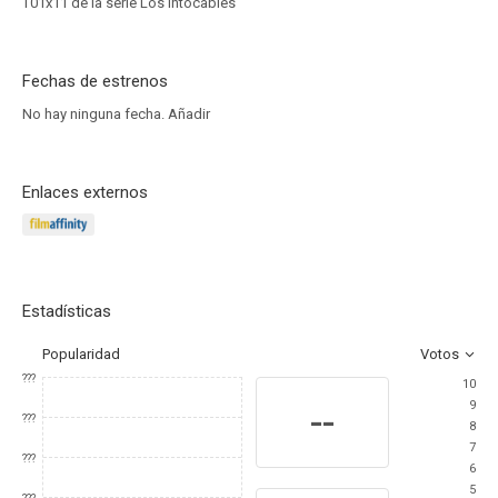
T01x11 de la serie Los intocables
Fechas de estrenos
No hay ninguna fecha.
Añadir
Enlaces externos
Estadísticas
Popularidad
Votos
???
10
9
--
???
8
7
???
6
5