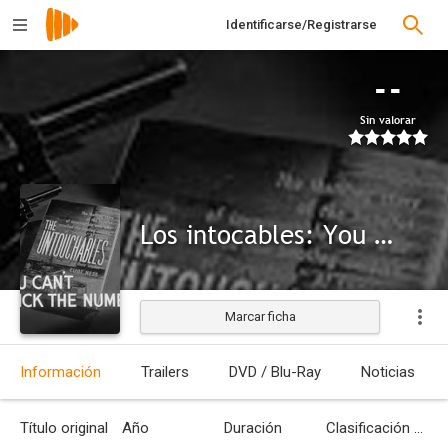
Identificarse/Registrarse
--
Sin valorar
Los intocables: You Can't Pick the Number
Marcar ficha
Información
Trailers
DVD / Blu-Ray
Noticias
Título original
Año
Duración
Clasificación por edades