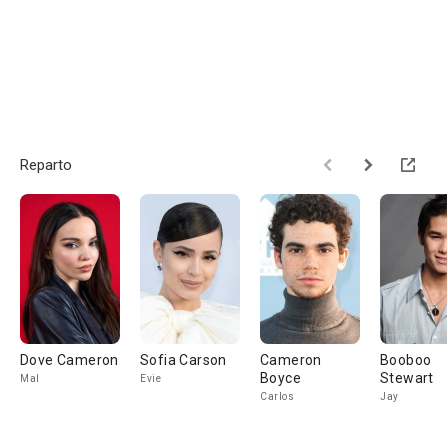
Reparto
Dove Cameron
Sofia Carson
Cameron
Booboo
Boyce
Stewart
Mal
Evie
Carlos
Jay