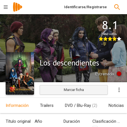
Identificarse/Registrarse
8.1
460 votos
Los descendientes
Estrenada
Marcar ficha
Información
Trailers
DVD / Blu-Ray
(2)
Noticias
Título original
Año
Duración
Clasificación por edades