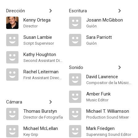
Dirección
Escritura
Kenny Ortega
Josann McGibbon
Director
Guión
Susan Lambie
Sara Parriott
Script Supervisor
Guión
Kathy Houghton
Second Assistant Director
Sonido
Rachel Leiterman
David Lawrence
First Assistant Director
Compositor de la Música Original
Amber Funk
Music Editor
Cámara
Thomas Burstyn
Michael T. Williamson
Director de Fotografía
Production Sound Mixer
Michael McLellan
Mark Friedgen
Key Grip
Supervising Sound Editor