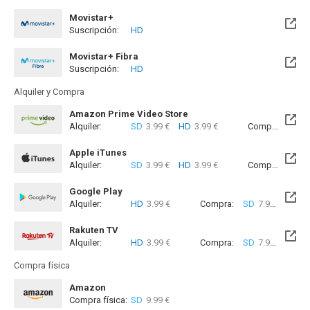
Movistar+
Suscripción:
HD
Disponible hasta el Lun, 31 Ago 2026 (Quedan 25 días)
Movistar+ Fibra
Suscripción:
HD
Disponible hasta el Lun, 31 Ago 2026 (Quedan 25 días)
Alquiler y Compra
Amazon Prime Video Store
Alquiler:
SD
3.99 €
HD
3.99 €
Compra:
SD
7
Apple iTunes
Alquiler:
SD
3.99 €
HD
3.99 €
Compra:
SD
7
Google Play
Alquiler:
HD
3.99 €
Compra:
SD
7.99 €
HD
8
Rakuten TV
Alquiler:
HD
3.99 €
Compra:
SD
7.99 €
HD
8
Compra física
Amazon
Compra física:
SD
9.99 €