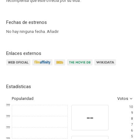
recompensa que éste ofrecía por su vida.
Fechas de estrenos
No hay ninguna fecha.
Añadir
Enlaces externos
Estadísticas
Popularidad
Votos
???
10
9
--
???
8
7
???
6
5
???