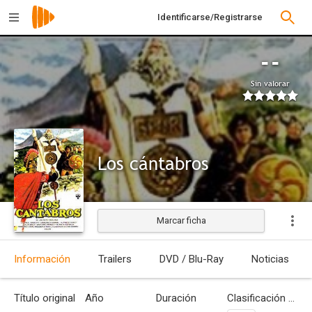
Identificarse/Registrarse
--
Sin valorar
Los cántabros
Marcar ficha
Estrenada
Información
Trailers
DVD / Blu-Ray
Noticias
Título original
Año
Duración
Clasificación por edades