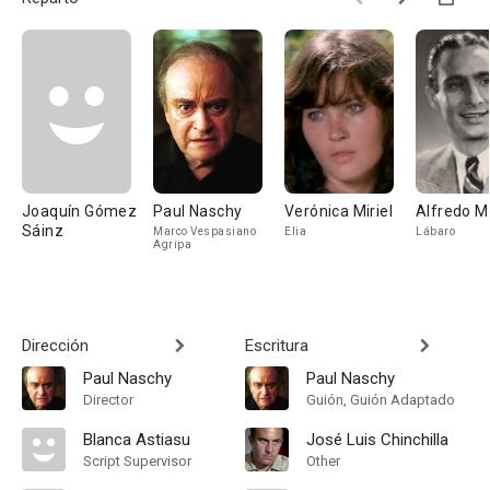
Joaquín Gómez
Paul Naschy
Verónica Miriel
Alfredo 
Sáinz
Marco Vespasiano
Elia
Lábaro
Agripa
Dirección
Escritura
Paul Naschy
Paul Naschy
Director
Guión, Guión Adaptado
Blanca Astiasu
José Luis Chinchilla
Script Supervisor
Other