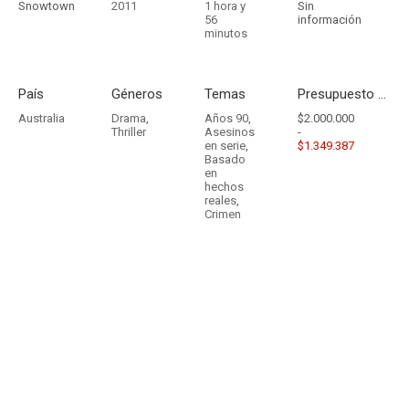
Snowtown
2011
1 hora y
Sin
56
información
minutos
País
Géneros
Temas
Presupuesto - Ingresos
Australia
Drama
,
Años 90
,
$2.000.000
Thriller
Asesinos
-
en serie
,
$1.349.387
Basado
en
hechos
reales
,
Crimen