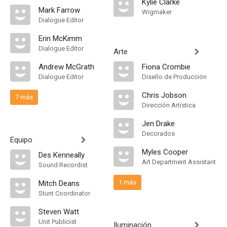
Kylie Clarke
Mark Farrow
Wigmaker
Dialogue Editor
Erin McKimm
Dialogue Editor
Arte
Andrew McGrath
Fiona Crombie
Dialogue Editor
Diseño de Producción
Chris Jobson
7 más
Dirección Artística
Jen Drake
Decorados
Equipo
Myles Cooper
Des Kenneally
Art Department Assistant
Sound Recordist
1 más
Mitch Deans
Stunt Coordinator
Steven Watt
Unit Publicist
Iluminación