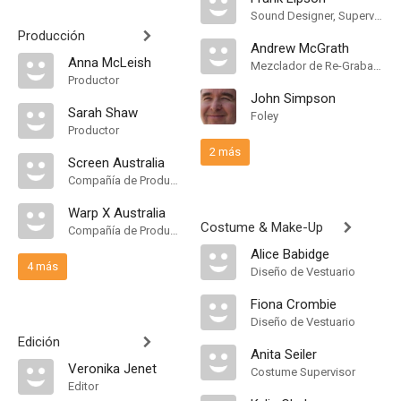
Sound Designer, Supervising Sound Editor
Producción
Andrew McGrath
Anna McLeish
Mezclador de Re-Grabación de Sonido
Productor
John Simpson
Sarah Shaw
Foley
Productor
2 más
Screen Australia
Compañía de Produccion
Warp X Australia
Costume & Make-Up
Compañía de Produccion
Alice Babidge
4 más
Diseño de Vestuario
Fiona Crombie
Diseño de Vestuario
Edición
Anita Seiler
Veronika Jenet
Costume Supervisor
Editor