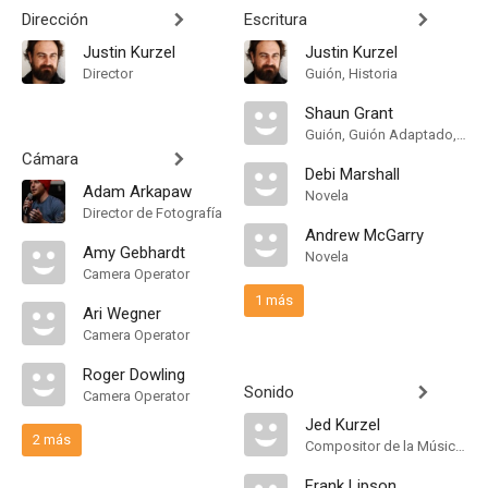
Dirección
Escritura
Justin Kurzel
Justin Kurzel
Director
Guión, Historia
Shaun Grant
Guión, Guión Adaptado, Historia
Cámara
Debi Marshall
Adam Arkapaw
Novela
Director de Fotografía
Andrew McGarry
Amy Gebhardt
Novela
Camera Operator
1 más
Ari Wegner
Camera Operator
Roger Dowling
Sonido
Camera Operator
Jed Kurzel
2 más
Compositor de la Música Original
Frank Lipson