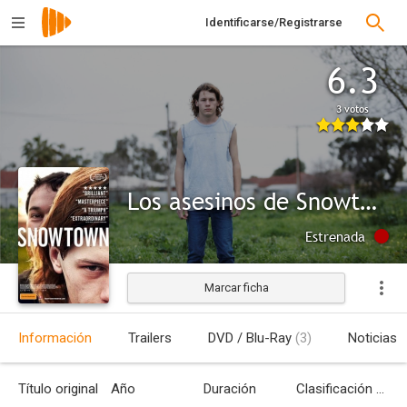
Identificarse/Registrarse
6.3
3 votos
Los asesinos de Snowtown
Estrenada
Marcar ficha
Información
Trailers
DVD / Blu-Ray
(3)
Noticias
Título original
Año
Duración
Clasificación por edades