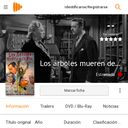
Identificarse/Registrarse
--
Sin valorar
Los árboles mueren de pie
Estrenada
Marcar ficha
Información
Trailers
DVD / Blu-Ray
Noticias
Título original
Año
Duración
Clasificación por edades