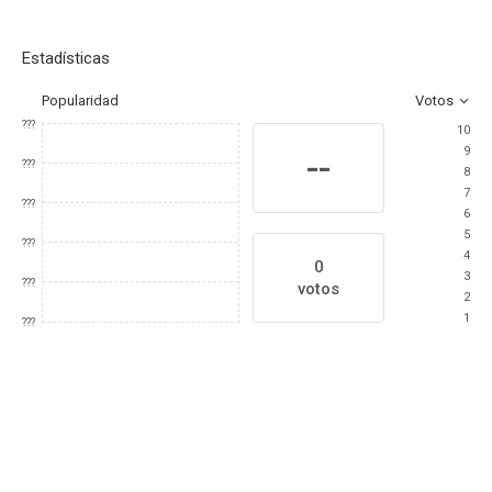
Estadísticas
Popularidad
Votos
???
10
9
--
???
8
7
???
6
5
???
4
0
3
???
votos
2
1
???