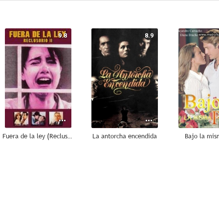
9.8
8.9
Fuera de la ley (Reclusorio II)
La antorcha encendida
Bajo la mis
6.7
5.0