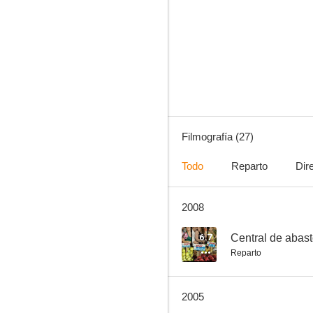
La madrastra
--
Filmografía (27)
Todo
Reparto
Dir
2008
Bendita mentira
--
6.7
Central de abas
Reparto
2005