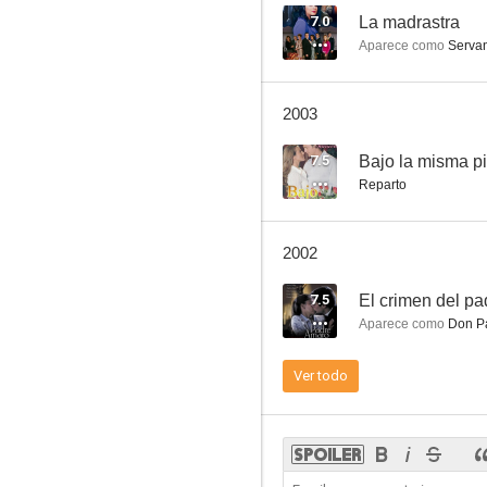
7.0
La madrastra
Aparece como
Serva
La indomable
2003
--
7.5
Bajo la misma pi
Reparto
2002
7.5
El crimen del p
Aparece como
Don Pa
Leyendas de México
Ver todo