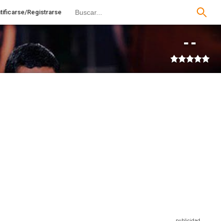
tificarse/Registrarse
--