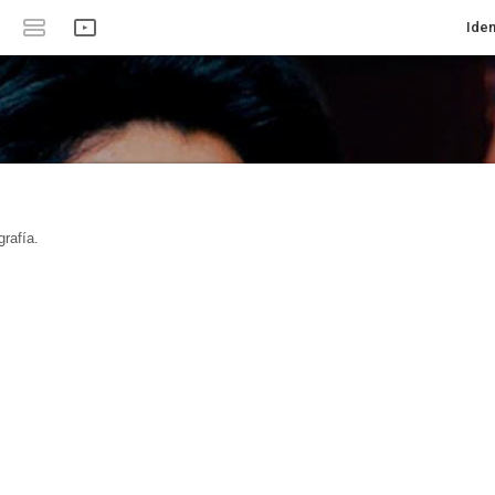
Iden
rafía.