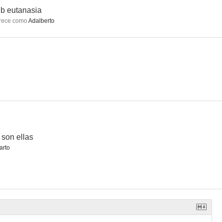
b eutanasia
rece como
Adalberto
negras
Doménica Montero
La Constitución
 son ellas
arto