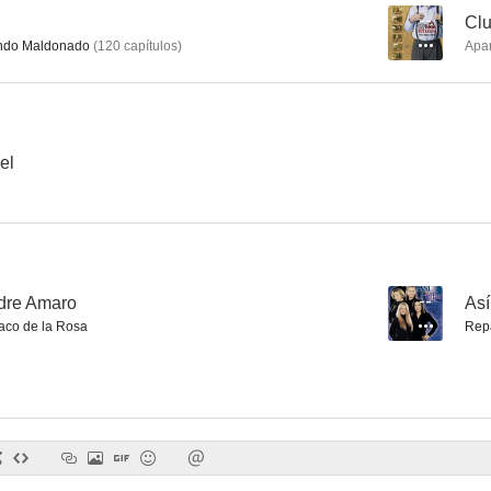
--
Clu
ndo Maldonado
(
120
capítulos
)
Apa
El ángel caído
Verónica
Lágrimas 
--
--
el
adre Amaro
--
Así
co de la Rosa
Rep
Sobre el muerto las coronas
Pablo y Carolina