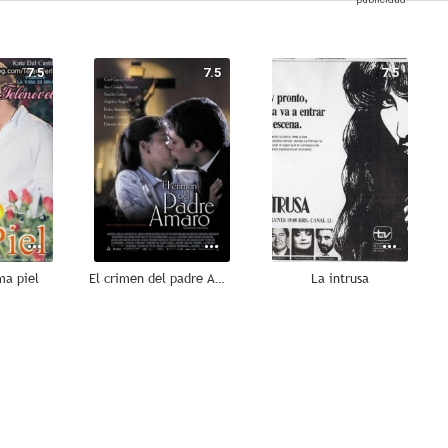
7.5
7.5
7.5
ma piel
El crimen del padre Amaro
La intrusa
--
--
--