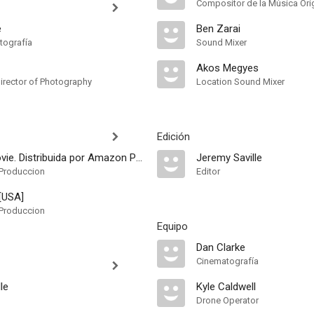
Compositor de la Música Orig
e
Ben Zarai
tografía
Sound Mixer
Akos Megyes
irector of Photography
Location Sound Mixer
Edición
The Best Movie. Distribuida por Amazon Prime Video [USA]
Jeremy Saville
Produccion
Editor
 [USA]
Produccion
Equipo
Dan Clarke
Cinematografía
le
Kyle Caldwell
Drone Operator