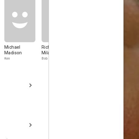
Michael
Richard
Susan Diol
Alveraz
Madison
Milanesi
Ricardez
Cindy
Ken
Bob