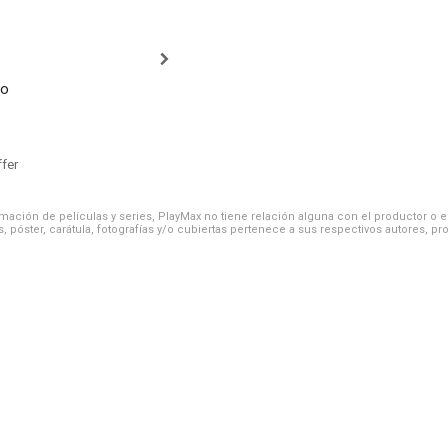
co
ffer
ación de películas y series, PlayMax no tiene relación alguna con el productor o el d
, póster, carátula, fotografías y/o cubiertas pertenece a sus respectivos autores, pr