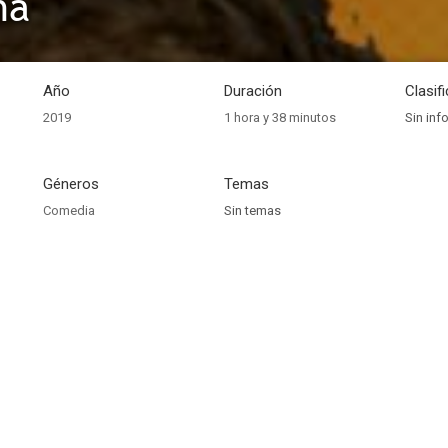
ha
Año
Duración
Clasif
2019
1 hora y 38 minutos
Sin inf
Géneros
Temas
Comedia
Sin temas