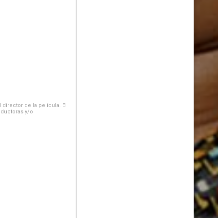
irector de la película. El
oductoras y/o