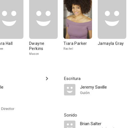
ra Hall
Dwayne
Tiara Parker
Jamayla Gray
Perkins
ee
Rachel
Mason
Escritura
le
Jeremy Saville
Guión
t Director
Sonido
Brian Salter