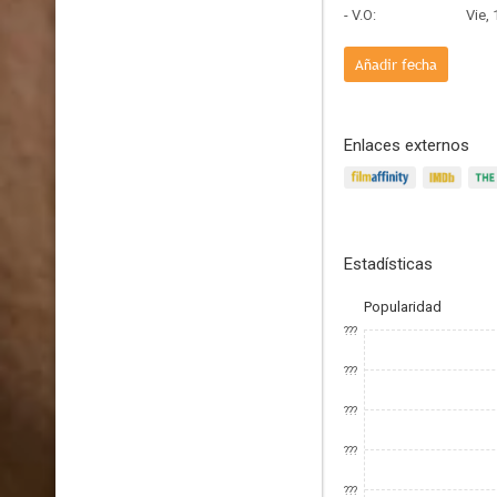
- V.O:
Vie,
Añadir fecha
Enlaces externos
Estadísticas
Popularidad
???
???
???
???
???