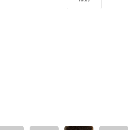
votos