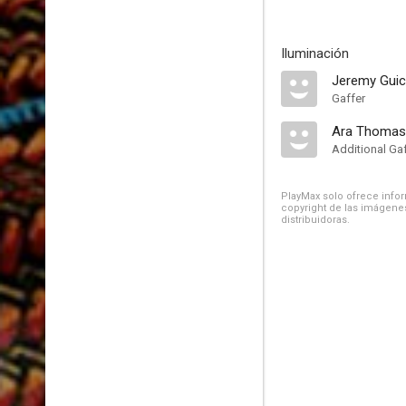
Iluminación
Jeremy Gui
Gaffer
Ara Thomas
Additional Ga
PlayMax solo ofrece inform
copyright de las imágenes
distribuidoras.