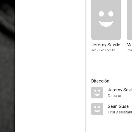
Jeremy Saville
Ma
Joe / Loqueesha
Ren
Dirección
Jeremy Savil
Director
Sean Guse
First Assistan