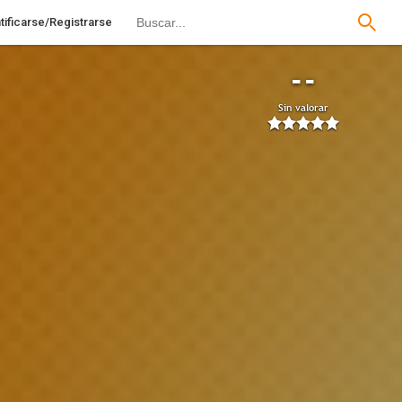
tificarse/Registrarse
--
Sin valorar