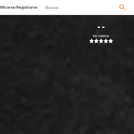
tificarse/Registrarse
--
Sin valorar