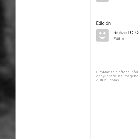
Edición
Richard C. C
Editor
PlayMax solo ofrece inform
copyright de las imágenes
distribuidoras.