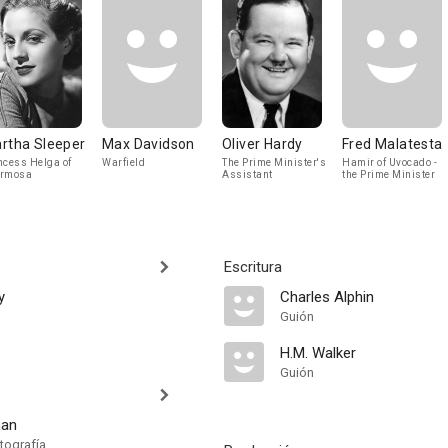
rtha Sleeper
Max Davidson
Oliver Hardy
Fred Malatesta
ncess Helga of
Warfield
The Prime Minister's
Hamir of Uvocado -
ermosa
Assistant
the Prime Minister
Escritura
y
Charles Alphin
Guión
H.M. Walker
Guión
man
tografía