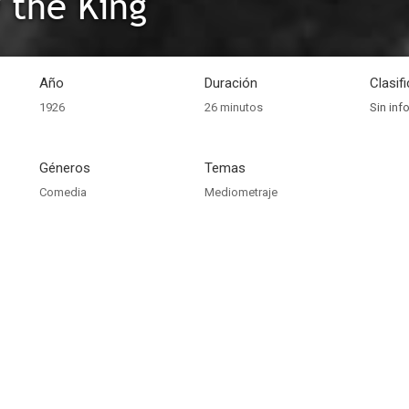
v the King
Año
Duración
Clasif
1926
26 minutos
Sin inf
Géneros
Temas
Comedia
Mediometraje