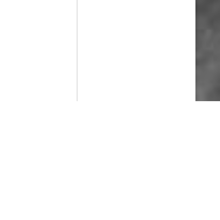
Contenido que expirara en VOD
Amazon Prime Video
Movistar+
Netflix
Filmin
HBO Max