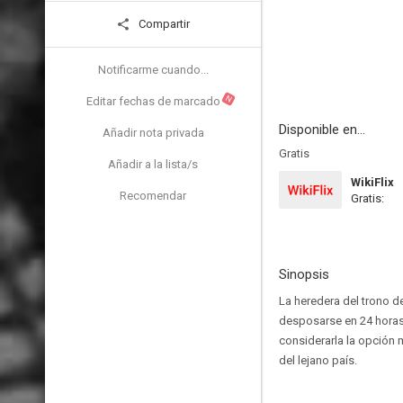
Compartir
Notificarme cuando...
N
Editar fechas de marcado
Disponible en...
Añadir nota privada
Gratis
Añadir a la lista/s
WikiFlix
Recomendar
Gratis:
Sinopsis
La heredera del trono d
desposarse en 24 horas.
considerarla la opción 
del lejano país.