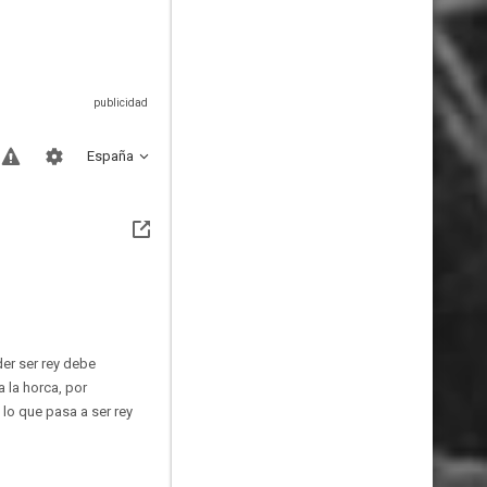
España
der ser rey debe
 la horca, por
 lo que pasa a ser rey