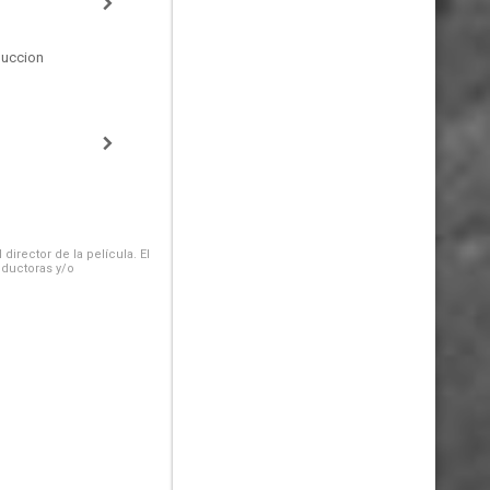
duccion
irector de la película. El
oductoras y/o