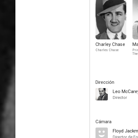
Charley Chase
Ma
Charles Chase
Pri
Th
Dirección
Leo McCare
Director
Cámara
Floyd Jack
Director de Fo