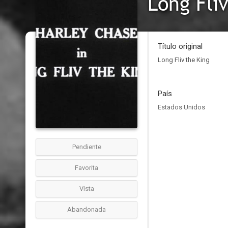
Long Fli
Título original
Long Fliv the King
País
Estados Unidos
Pendiente
Favorita
Vista
Abandonada