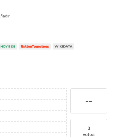
ñadir
--
0
votos