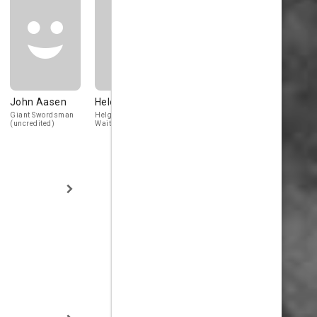
John Aasen
Helen Gilmore
Giant Swordsman
Helga's Lady-in-
(uncredited)
Waiting (uncredited)