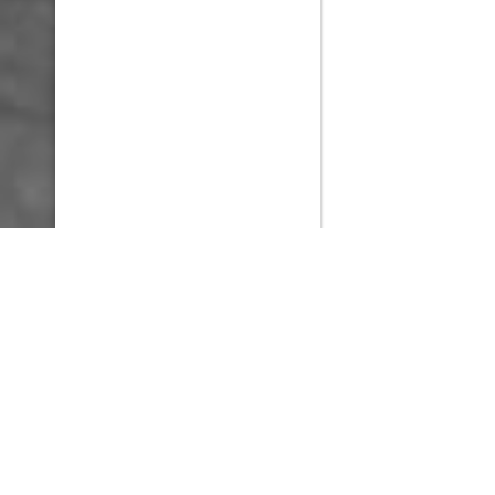
PlayMax
2026
Series populares
La Casa del Dragón
Silo
Stuart no consigue salvar el universo
Ted Lasso
Rick y Morty