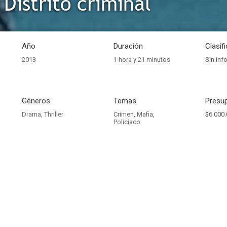
Distrito criminal
Año
Duración
Clasif
2013
1 hora y 21 minutos
Sin inf
Géneros
Temas
Presup
Drama
,
Thriller
Crimen
,
Mafia
,
$6.000.
Policíaco