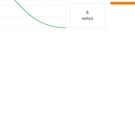
6
votos