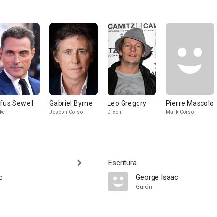
fus Sewell
Gabriel Byrne
Leo Gregory
Pierre Mascolo
ker
Joseph Corso
Dixon
Mark Corso
Escritura
c
George Isaac
Guión