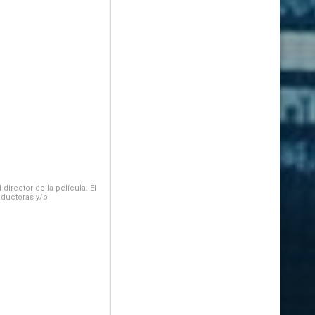
irector de la película. El
oductoras y/o