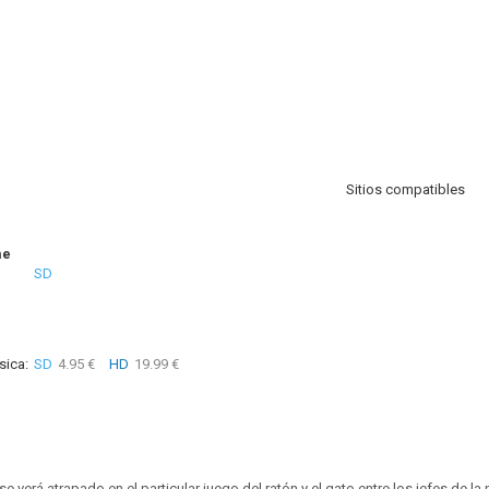
Sitios compatibles
me
SD
sica:
SD
4.95 €
HD
19.99 €
se verá atrapado en el particular juego del ratón y el gato entre los jefes de la 