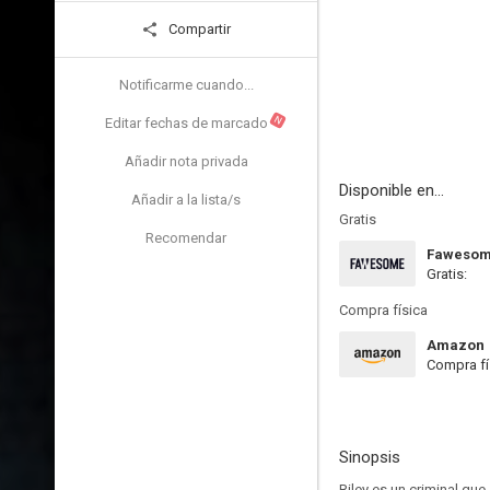
Compartir
Notificarme cuando...
N
Editar fechas de marcado
Añadir nota privada
Disponible en...
Añadir a la lista/s
Gratis
Recomendar
Faweso
Gratis:
Compra física
Amazon
Compra fí
Sinopsis
Riley es un criminal que 