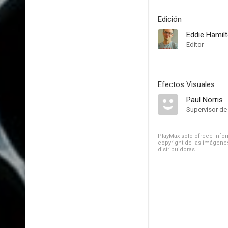
Edición
Eddie Hamil
Editor
Efectos Visuales
Paul Norris
Supervisor de
PlayMax solo ofrece inform
copyright de las imágenes
distribuidoras.