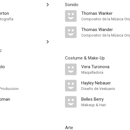
Sonido
erton
Thomas Wanker
tografía
Compositor de la Música Orig
Thomas Wander
Compositor de la Música Orig
c
Costume & Make-Up
olo
Vera Turonova
Maquilladora
Hayley Nebauer
Produccion
Diseño de Vestuario
apman
Belles Berry
Makeup & Hair
Arte