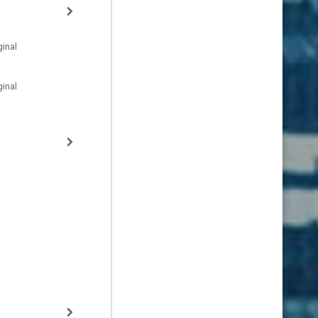
inal
inal