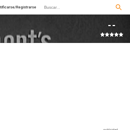
tificarse/Registrarse
--