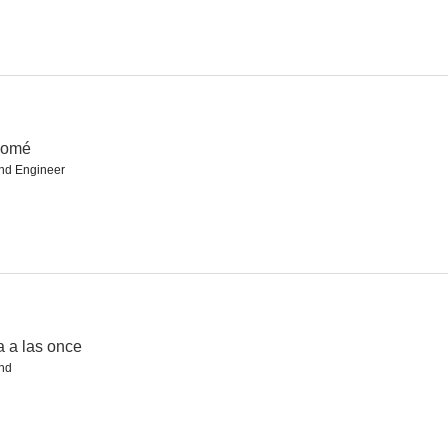
lomé
nd Engineer
a a las once
nd