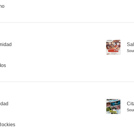
no
La mujer sin alma
¡Qué fenómeno!
rnidad
6.8
Sa
Sou
dos
idad
--
Cit
Sou
Rockies