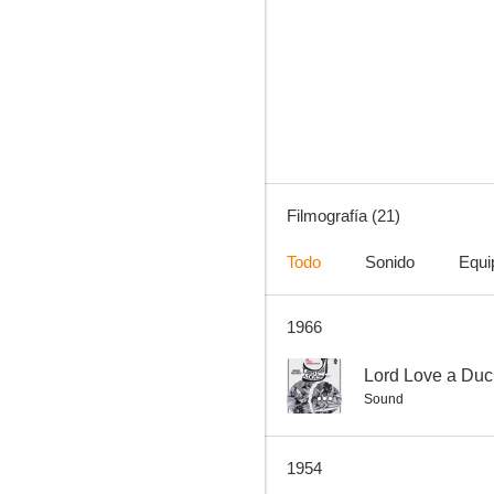
Salomé
--
Filmografía (21)
Todo
Sonido
Equi
1966
Blue Canadian Rockies
--
--
Lord Love a Duc
Sound
1954