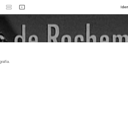
Iden
rafía.