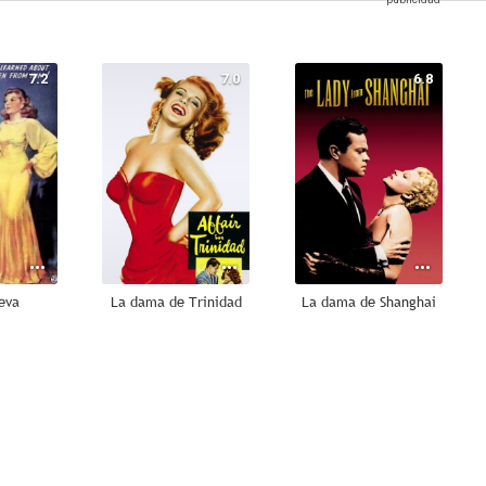
7.2
7.0
6.8
eva
La dama de Trinidad
La dama de Shanghai
--
--
--