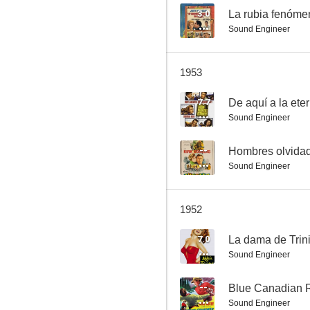
3.0
La rubia fenóme
Sound Engineer
Blondie
1953
7.7
De aquí a la ete
Sound Engineer
--
Hombres olvida
Sound Engineer
1952
7.0
La dama de Trin
Sound Engineer
--
Blue Canadian 
Sound Engineer