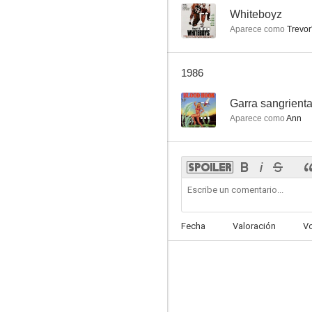
--
Whiteboyz
Aparece como
Trevor
1986
--
Garra sangrient
Aparece como
Ann
Fecha
Valoración
V