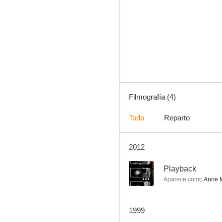
Garra sangrienta
Filmografía (4)
Todo
Reparto
2012
--
Playback
Aparece como
Anne M
1999