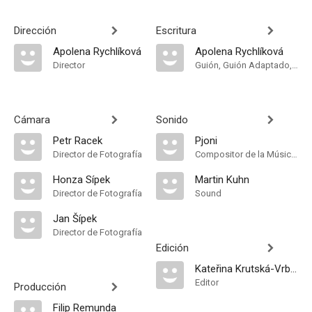
Dirección
Escritura
Apolena Rychlíková
Apolena Rychlíková
Director
Guión, Guión Adaptado, Historia
Cámara
Sonido
Petr Racek
Pjoni
Director de Fotografía
Compositor de la Música Original
Honza Sípek
Martin Kuhn
Director de Fotografía
Sound
Jan Šípek
Director de Fotografía
Edición
Kateřina Krutská-Vrbová
Editor
Producción
Filip Remunda