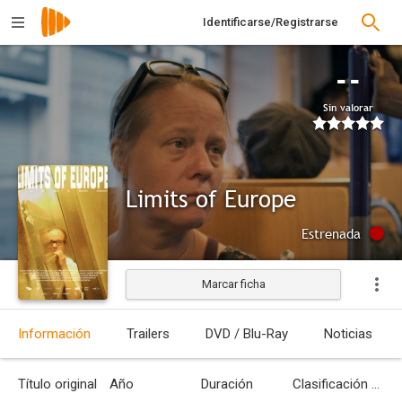
Identificarse/Registrarse
--
Sin valorar
Limits of Europe
Estrenada
Marcar ficha
Información
Trailers
DVD / Blu-Ray
Noticias
Título original
Año
Duración
Clasificación por edades