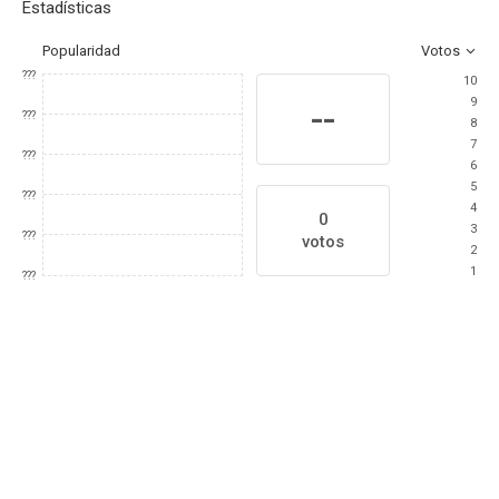
Estadísticas
Popularidad
Votos
???
10
9
--
???
8
7
???
6
5
???
4
0
3
???
votos
2
1
???