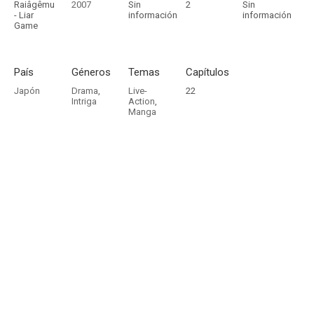
Raiâgêmu
2007
Sin
2
Sin
- Liar
información
información
Game
País
Géneros
Temas
Capítulos
Japón
Drama
,
Live-
22
Intriga
Action
,
Manga