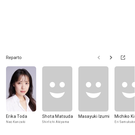
Reparto
Erika Toda
Shota Matsuda
Masayuki Izumi
Michiko Ki
Nao Kanzaki
Shin'ichi Akiyama
Eri Samukuk