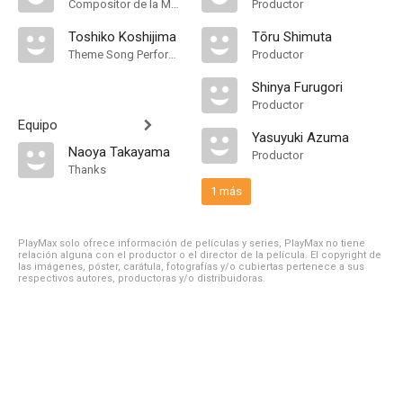
Compositor de la Música Original, Songs, Theme Song Performance
Productor
Toshiko Koshijima
Tōru Shimuta
Theme Song Performance
Productor
Shinya Furugori
Productor
Equipo
Yasuyuki Azuma
Naoya Takayama
Productor
Thanks
1 más
PlayMax solo ofrece información de películas y series, PlayMax no tiene
relación alguna con el productor o el director de la película. El copyright de
las imágenes, póster, carátula, fotografías y/o cubiertas pertenece a sus
respectivos autores, productoras y/o distribuidoras.