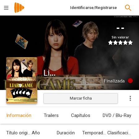
Identificarse/Registrarse
--
Sin valorar
Liar Game
Finalizada
Marcar ficha
Información
Trailers
Capítulos
DVD / Blu-Ray
Título original
Año
Duración
Temporadas
Clasificación por edades