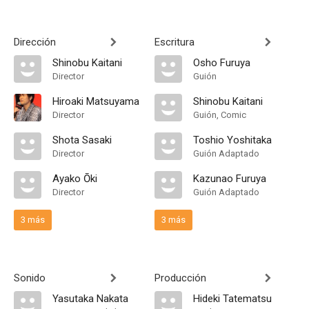
Dirección
Escritura
Shinobu Kaitani
Osho Furuya
Director
Guión
Hiroaki Matsuyama
Shinobu Kaitani
Director
Guión, Comic
Shota Sasaki
Toshio Yoshitaka
Director
Guión Adaptado
Ayako Ōki
Kazunao Furuya
Director
Guión Adaptado
3 más
3 más
Sonido
Producción
Yasutaka Nakata
Hideki Tatematsu