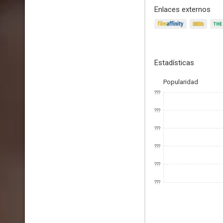
Enlaces externos
Estadísticas
Popularidad
???
???
???
???
???
???