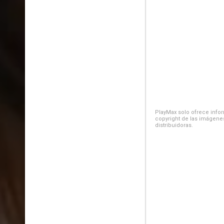
PlayMax solo ofrece inform
copyright de las imágenes
distribuidoras.