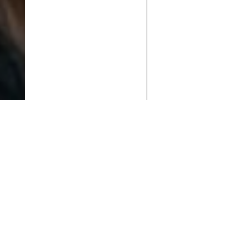
PlayMax
2026
Series populares
La Casa del Dragón
Silo
Ted Lasso
Stuart no consigue salvar el universo
Operaciones especiales: Lioness