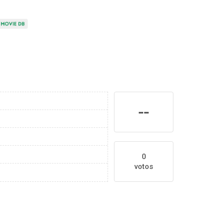
--
0
votos