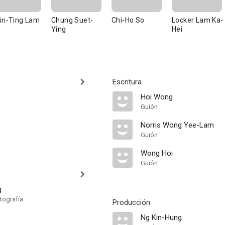
in-Ting Lam
Chung Suet-
Chi-Ho So
Locker Lam Ka-
Ying
Hei
Escritura
Hoi Wong
Guión
Norris Wong Yee-Lam
Guión
Wong Hoi
Guión
g
tografía
Producción
Ng Kin-Hung