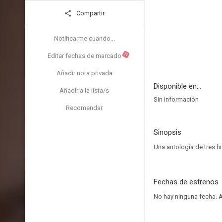
Compartir
Notificarme cuando...
N
Editar fechas de marcado
Añadir nota privada
Disponible en...
Añadir a la lista/s
Sin información
Recomendar
Sinopsis
Una antología de tres 
Fechas de estrenos
No hay ninguna fecha.
A