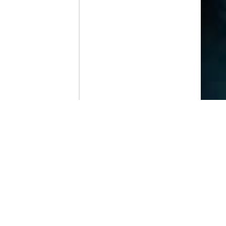
Contenido que expirara en VOD
Amazon Prime Video
Netflix
Filmin
Movistar+
Movistar+ Fibra