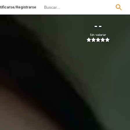
tificarse/Registrarse
--
Sin valorar