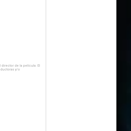
irector de la película. El
oductoras y/o