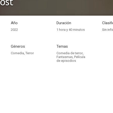
host
Año
Duración
Clasif
2022
1 hora y 40 minutos
Sin inf
Géneros
Temas
Comedia
,
Terror
Comedia de terror
,
Fantasmas
,
Película
de episodios