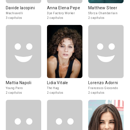
Davide Iacopini
Anna Elena Pepe
Matthew Steer
Machiavelli
Dye Factory Worker
Sforza Chamberlain
3 capítulos
2 capítulos
2 capítulos
Mattia Napoli
Lidia Vitale
Lorenzo Adorni
Young Piero
The Hag
Francesco Giocondo
2 capítulos
2 capítulos
2 capítulos