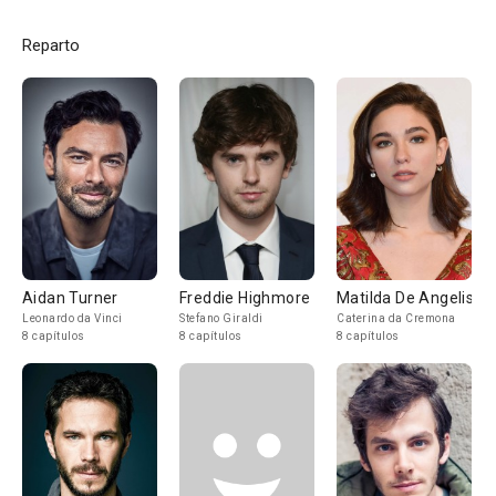
Reparto
Aidan Turner
Freddie Highmore
Matilda De Angelis
Leonardo da Vinci
Stefano Giraldi
Caterina da Cremona
8 capítulos
8 capítulos
8 capítulos