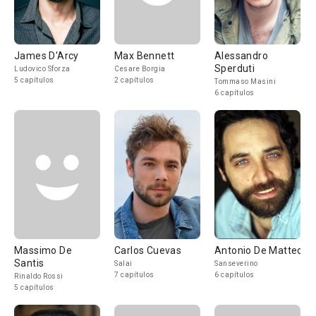
James D'Arcy
Max Bennett
Alessandro
Sperduti
Ludovico Sforza
Cesare Borgia
5 capítulos
2 capítulos
Tommaso Masini
6 capítulos
Massimo De
Carlos Cuevas
Antonio De Matteo
Santis
Salai
Sanseverino
7 capítulos
6 capítulos
Rinaldo Rossi
5 capítulos