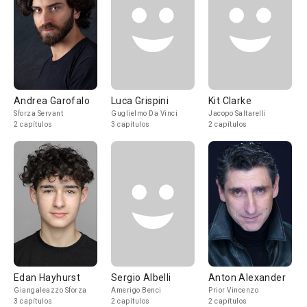
Andrea Garofalo
Luca Grispini
Kit Clarke
Sforza Servant
Guglielmo Da Vinci
Jacopo Saltarelli
2 capítulos
3 capítulos
2 capítulos
Edan Hayhurst
Sergio Albelli
Anton Alexander
Giangaleazzo Sforza
Amerigo Benci
Prior Vincenzo
3 capítulos
2 capítulos
2 capítulos