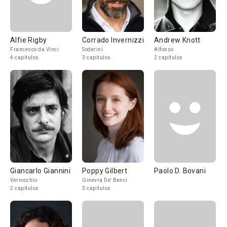
Alfie Rigby
Corrado Invernizzi
Andrew Knott
Francesco da Vinci
Soderini
Alfonso
4 capítulos
3 capítulos
2 capítulos
Giancarlo Giannini
Poppy Gilbert
Paolo D. Bovani
Verrocchio
Ginevra De' Benci
2 capítulos
3 capítulos