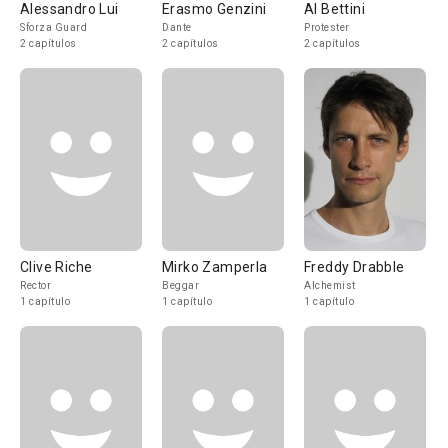
Alessandro Lui
Erasmo Genzini
Al Bettini
Sforza Guard
Dante
Protester
2 capítulos
2 capítulos
2 capítulos
Clive Riche
Mirko Zamperla
Freddy Drabble
Rector
Beggar
Alchemist
1 capítulo
1 capítulo
1 capítulo