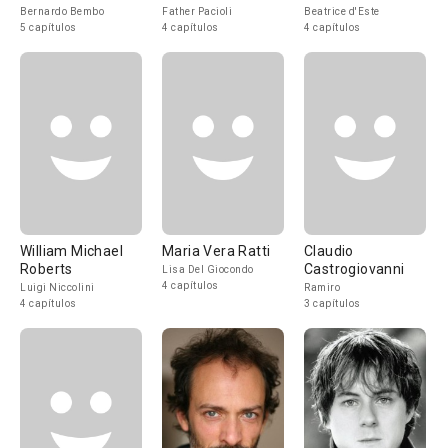
Bernardo Bembo
Father Pacioli
Beatrice d'Este
5 capítulos
4 capítulos
4 capítulos
William Michael
Maria Vera Ratti
Claudio
Roberts
Castrogiovanni
Lisa Del Giocondo
4 capítulos
Luigi Niccolini
Ramiro
4 capítulos
3 capítulos