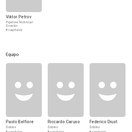
Viktor Petrov
Pipeline Technical
Director
8 capítulos
Equipo
Paolo Belfiore
Riccardo Caruso
Federico Diust
Dobles
Dobles
Dobles
8 capítulos
8 capítulos
8 capítulos