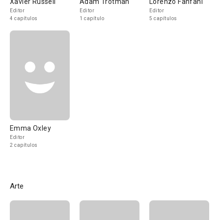
Xavier Russell
Adam Trotman
Lorenzo Fanfani
Editor
Editor
Editor
4 capítulos
1 capítulo
5 capítulos
Emma Oxley
Editor
2 capítulos
Arte