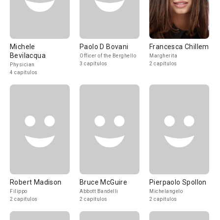
Michele
Paolo D Bovani
Francesca Chillemi
Bevilacqua
Officer of the Berghello
Margherita
3 capítulos
2 capítulos
Physician
4 capítulos
Robert Madison
Bruce McGuire
Pierpaolo Spollon
Filippo
Abbott Bandelli
Michelangelo
2 capítulos
2 capítulos
2 capítulos