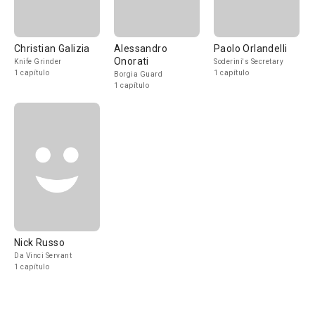
Christian Galizia
Alessandro
Paolo Orlandelli
Onorati
Knife Grinder
Soderini's Secretary
1 capítulo
1 capítulo
Borgia Guard
1 capítulo
Nick Russo
Da Vinci Servant
1 capítulo