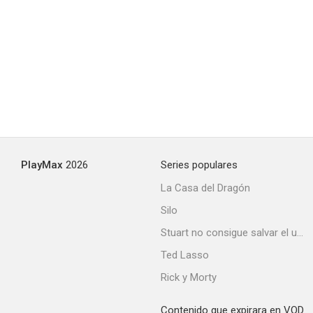
Junket Whore
--
PlayMax
2026
Series populares
La Casa del Dragón
Silo
Cómo se hizo "El hombre tranquilo"
Stuart no consigue salvar el universo
--
Ted Lasso
Rick y Morty
Contenido que expirara en VOD