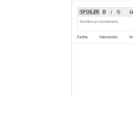
Splice Here: A Projected Odyssey
Fecha
Valoración
V
--
Le mystère Méliès
--