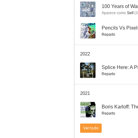
7.8
100 Years of Wa
Aparece como
Self
(
3
La verdadera historia del cine
--
Pencils Vs Pixel
Reparto
--
2022
--
Splice Here: A 
Reparto
2021
Stella Stevens: The Last Starlet
--
--
Reparto
Ver todo