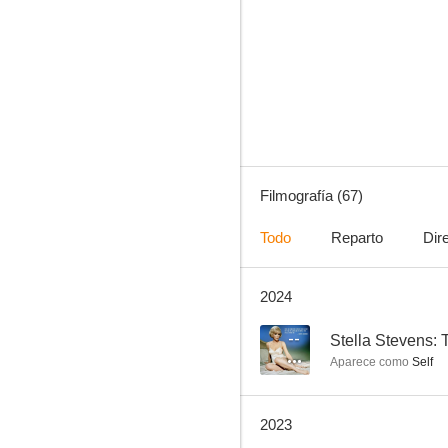
¡Fenomenoide!
7.9
Filmografía (67)
Todo
Reparto
Dir
2024
Dalí y Disney: Una cita con el destino
7.5
--
Stella Stevens: 
Aparece como
Self
2023