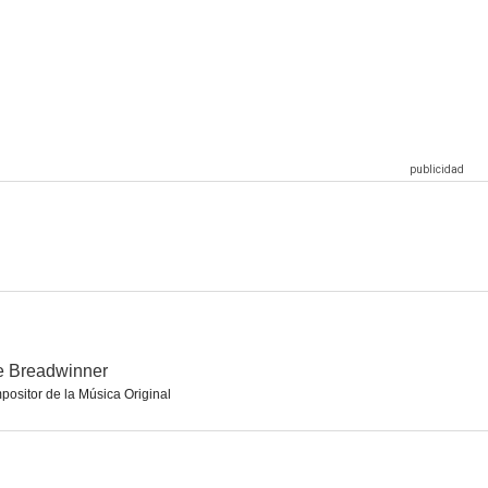
Kung Fu Panda: The Paws of Destiny
F*&% the Prom (AKA Fuck the Prom)
Red Army. La Guerra Fría sobre hielo
7.3
7.3
7.3
que uno
Twisted Metal
Pizza Movie
7.0
7.0
6.7
e Breadwinner
ositor de la Música Original