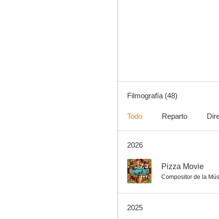
El club de las luchadoras
7.5
Filmografía (48)
Todo
Reparto
Dir
2026
Jurassic World: Campamento Cretácico
7.1
7.3
Pizza Movie
Compositor de la Mús
2025