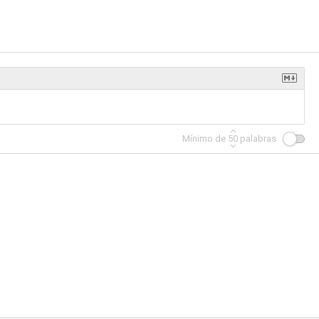
winner
Central Park
Cobra Kai 2: Dojos Rising
--
--
--
Mínimo de
50
palabras
Helter Skelter: An American Myth
Red Penguins
Tigtone
--
--
--