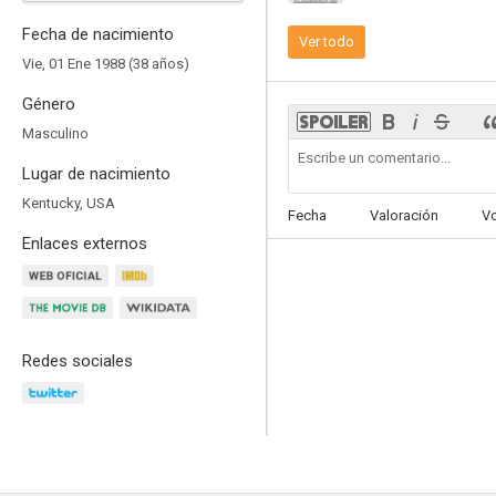
Fecha de nacimiento
Ver todo
Vie, 01 Ene 1988 (38 años)
Género
El club secreto de los no herederos al trono
Masculino
--
Lugar de nacimiento
Kentucky, USA
Fecha
Valoración
V
Enlaces externos
Redes sociales
Unplugging
--