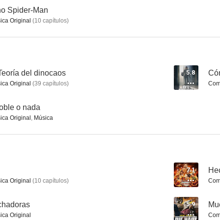
no Spider-Man
ica Original
(
10
capítulos
)
Hechos polvo
Die Hart
Son of Z
6.1
6.0
Teoría del dinocaos
5.8
Có
ica Original
(
39
capítulos
)
Comp
Doble o nada
ica Original
,
Música
Weird: la historia de Al Yankovic
Dora the Explorer and the Destiny Medallion
Muere, 
7.1
He
5.8
5.7
ica Original
(
10
capítulos
)
Comp
uchadoras
5.9
Mue
ica Original
Comp