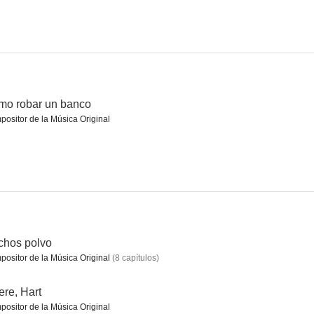
orn
Adam Ruins Everything
El cazador de búfalos
5.9
5.8
5.8
mo robar un banco
ositor de la Música Original
Hart
Cómo robar un banco
Agárralos como puedas: la película (Impractical Jokers)
chos polvo
5.5
5.1
--
ositor de la Música Original
(
8
capítulos
)
re, Hart
ositor de la Música Original