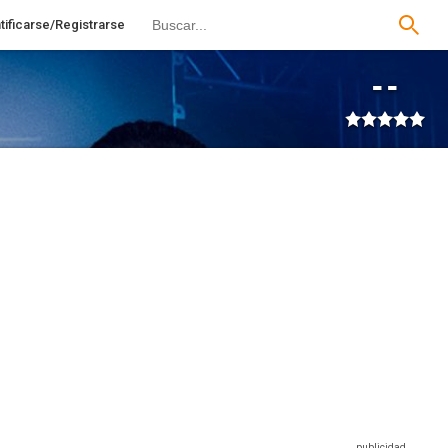
tificarse/Registrarse
--