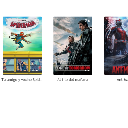
8.3
7.6
Tu amigo y vecino Spider-Man
Al filo del mañana
Ant-M
5.8
8.3