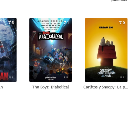
7.5
7.1
7.0
an
The Boys: Diabolical
Carlitos y Snoopy: La película de Peanuts
8.0
8.0
7.7