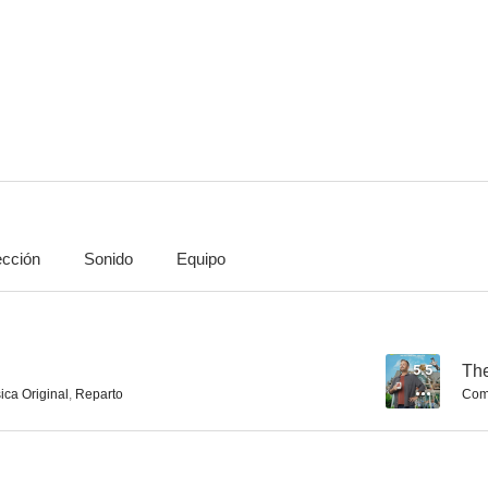
Movie 43
PEN15
7.5
7.4
ección
Sonido
Equipo
Todo es posible
Jurassic World: Teoría del dinocaos
Dos mejor 
7.1
7.0
5.5
Th
ica Original
,
Reparto
Comp