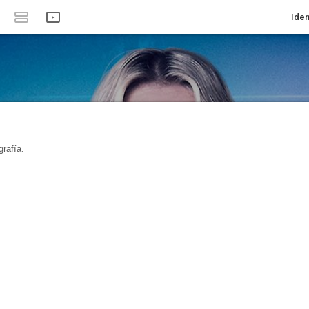
Iden
rafía.