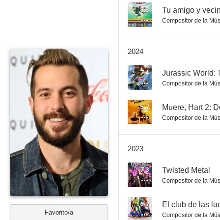
8.3
Tu amigo y veci
Compositor de la Mús
Big Time in Hollywood, FL
2024
6.6
7.4
Jurassic World: 
Compositor de la Mús
5.7
Muere, Hart 2: 
Compositor de la Mús
2023
Dando la nota: Bumper en Berlín
7.3
Twisted Metal
5.8
Compositor de la Mús
6.7
El club de las l
Favorito/a
Compositor de la Mús