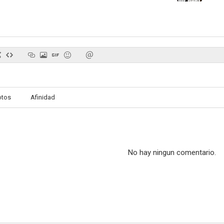
Con canas y a lo loco
Muere, Hart 2: Doble o nada
The Bread
--
--
otos
Afinidad
No hay ningun comentario.
¡No interrumpas, gallinita!
Cobra Kai: The Karate Kid Saga Continues
--
--