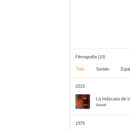
Furia súbita
--
Filmografía (10)
Todo
Sonido
Equi
2015
Girl Stroke Boy
--
--
La máscara de la
Sound
1975