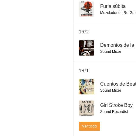
--
Furia súbita
Mezclador de Re-Gra
Go to Blazes
1972
--
Demonios de la
Sound Mixer
1971
6.0
Cuentos de Beatr
Sound Mixer
--
Girl Stroke Boy
Sound Recordist
Ver todo