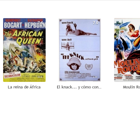
7.4
7.0
La reina de África
El knack... y cómo conseguirlo
Moulin R
--
--