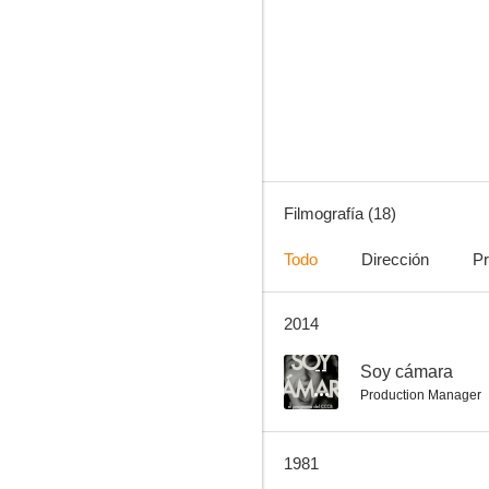
Empieza a cantar
--
Filmografía (18)
Todo
Dirección
Pr
2014
Soy una cámara
--
Soy cámara
Production Manager
1981