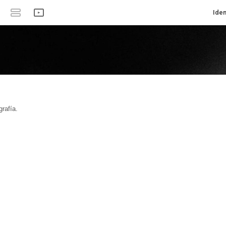
Iden
rafía.