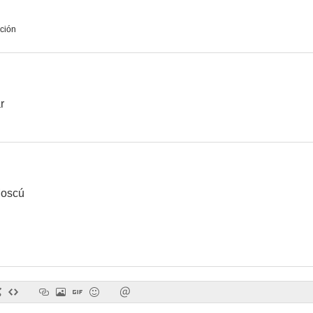
ción
r
Moscú