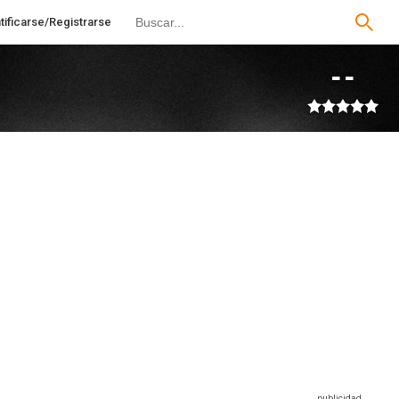
tificarse/Registrarse
--