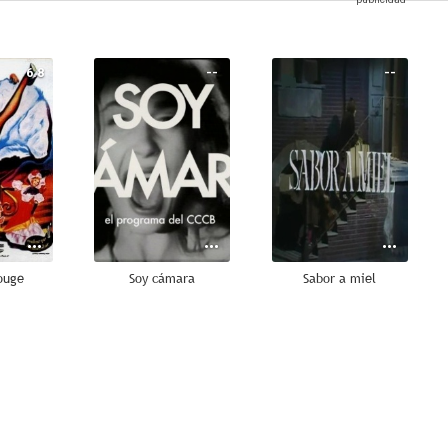
6.8
--
--
ouge
Soy cámara
Sabor a miel
--
--
--