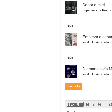
--
Sabor a miel
Supervisor de Produc
1969
--
Empieza a canta
Productor Asociado
1968
--
Diamantes vía 
Productor Asociado
Ver todo