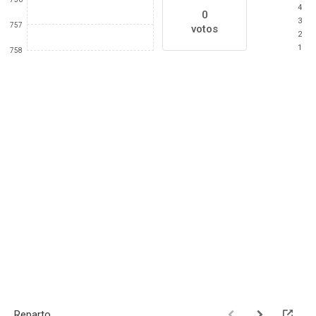
4
0
3
757
votos
2
1
758
Reparto