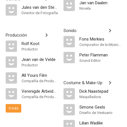
Jan van Daalen
Jules van den Steenhoven
Novela
Director de Fotografía
Sonido
Producción
Fons Merkies
Rolf Koot
Compositor de la Música Original
Productor
Peter Flamman
Jean van de Velde
Sound Editor
Productor
All Yours Film
Compañía de Produccion
Costume & Make-Up
Verenigde Arbeiders Radio Amateurs
Dick Naastepad
Compañía de Produccion
Maquilladora
Simone Geels
5 más
Diseño de Vestuario
Lilian Wadilie