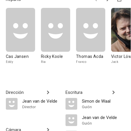
Cas Jansen
Ricky Koole
Thomas Acda
Victor Lö
Eddy
Ria
Franco
Jack
Dirección
Escritura
Jean van de Velde
Simon de Waal
Director
Guión
Jean van de Velde
Guión
Cámara