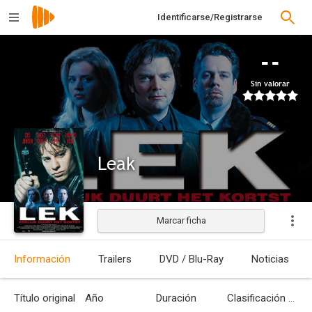
Identificarse/Registrarse
--
Sin valorar
Leak
Marcar ficha
Estrenada
Información
Trailers
DVD / Blu-Ray
Noticias
Título original
Año
Duración
Clasificación por edades