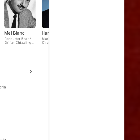
Mel Blanc
Harvey Korman
J. Pat O'Malley
Roddy
McDowall
Conductor Bear /
Marice The
Snively (voice)
Grifter Chizzling
CircusMaster
Bullwinp Griff
(voice)
oria
oria