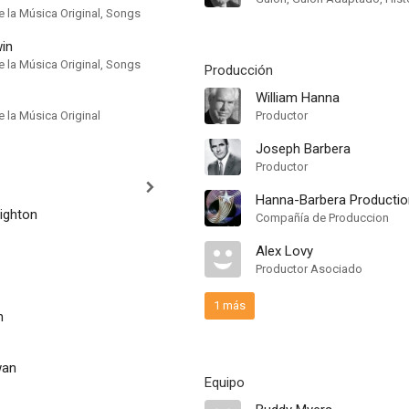
 la Música Original, Songs
in
 la Música Original, Songs
Producción
William Hanna
 la Música Original
Productor
Joseph Barbera
Productor
Hanna-Barbera Producti
ighton
Compañía de Produccion
Alex Lovy
Productor Asociado
1 más
n
wan
Equipo