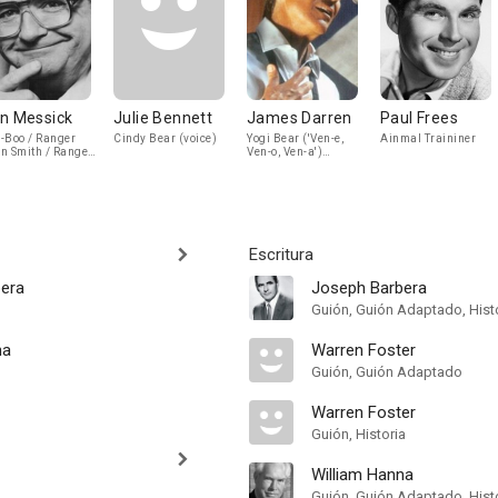
n Messick
Julie Bennett
James Darren
Paul Frees
-Boo / Ranger
Cindy Bear (voice)
Yogi Bear ('Ven-e,
Ainmal Traininer
n Smith / Ranger
Ven-o, Ven-a')
es (voice)
(singing voice)
Escritura
era
Joseph Barbera
Guión, Guión Adaptado, Hist
na
Warren Foster
Guión, Guión Adaptado
Warren Foster
Guión, Historia
William Hanna
Guión, Guión Adaptado, Hist