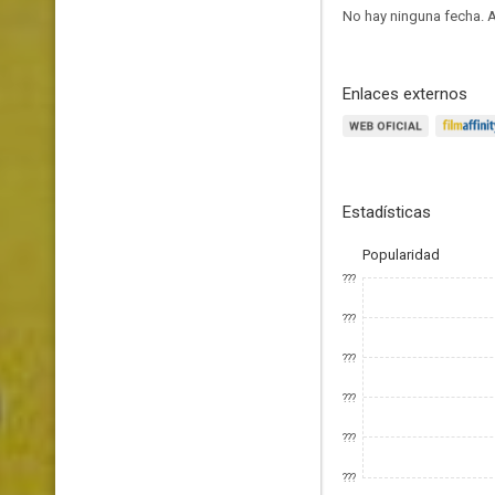
No hay ninguna fecha.
A
Enlaces externos
Estadísticas
Popularidad
???
???
???
???
???
???