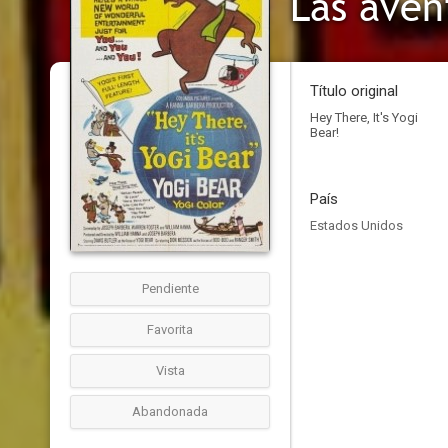
Las aven
Título original
Hey There, It's Yogi
Bear!
País
Estados Unidos
Pendiente
Favorita
Vista
Abandonada