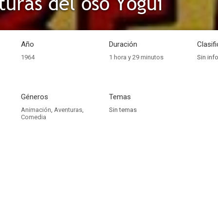
turas del oso Yogui
Año
Duración
Clasif
1964
1 hora y 29 minutos
Sin inf
Géneros
Temas
Animación
,
Aventuras
,
Sin temas
Comedia