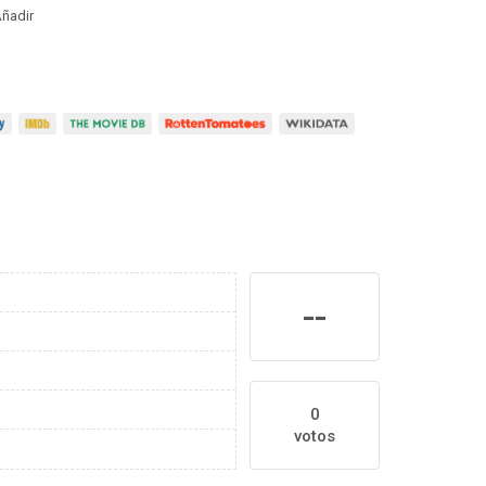
ñadir
--
0
votos