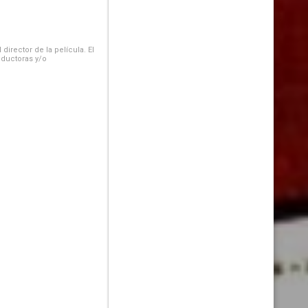
irector de la película. El
oductoras y/o