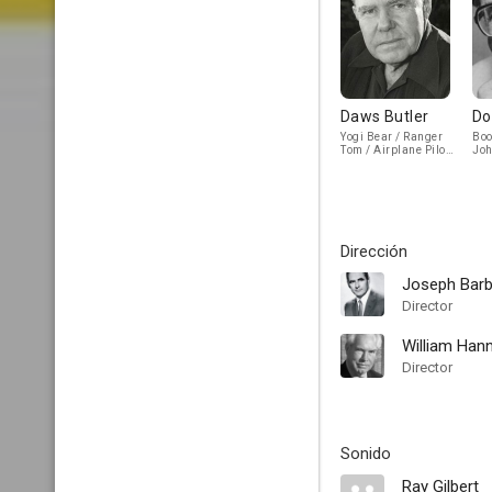
Daws Butler
Do
Yogi Bear / Ranger
Boo
Tom / Airplane Pilot
Joh
(voice)
Jon
Dirección
Joseph Barb
Director
William Han
Director
Sonido
Ray Gilbert