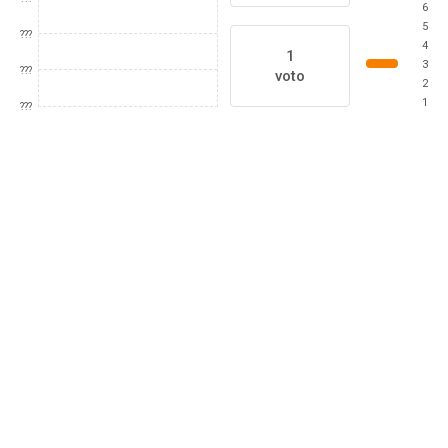
6
5
???
4
1
3
???
voto
2
1
???