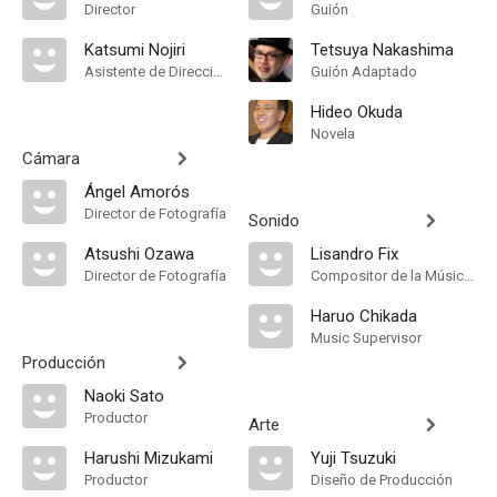
Director
Guión
Katsumi Nojiri
Tetsuya Nakashima
Asistente de Dirección
Guión Adaptado
Hideo Okuda
Novela
Cámara
Ángel Amorós
Director de Fotografía
Sonido
Atsushi Ozawa
Lisandro Fix
Director de Fotografía
Compositor de la Música Original
Haruo Chikada
Music Supervisor
Producción
Naoki Sato
Productor
Arte
Harushi Mizukami
Yuji Tsuzuki
Productor
Diseño de Producción