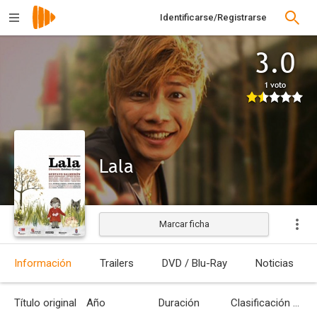
Identificarse/Registrarse
3.0
1 voto
Lala
Marcar ficha
Estrenada
Información
Trailers
DVD / Blu-Ray
Noticias
Título original
Año
Duración
Clasificación por edades