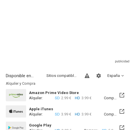
Disponible en...
Sitios compatibles
España
Alquiler y Compra
Amazon Prime Video Store
Alquiler:
SD
2.99 €
HD
3.99 €
Compra:
SD
5
Apple iTunes
Alquiler:
SD
3.99 €
HD
3.99 €
Compra:
SD
5
Google Play