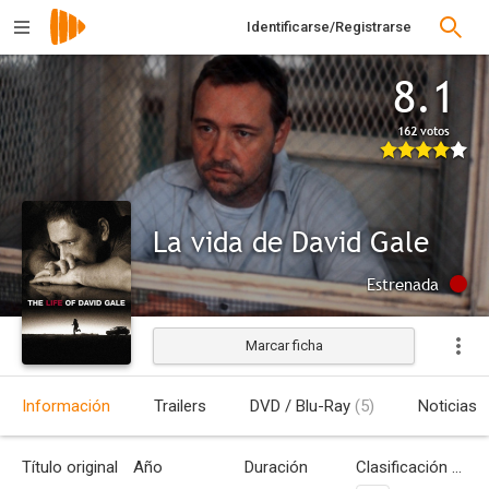
Identificarse/Registrarse
8.1
162 votos
La vida de David Gale
Estrenada
Marcar ficha
Información
Trailers
DVD / Blu-Ray
(5)
Noticias
Título original
Año
Duración
Clasificación por edades