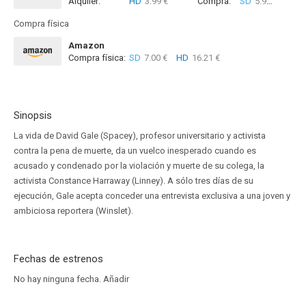
Alquiler:
HD
3.99 €
Compra:
SD
5.99 €
HD
6
Compra física
Amazon
Compra física:
SD
7.00 €
HD
16.21 €
Sinopsis
La vida de David Gale (Spacey), profesor universitario y activista
contra la pena de muerte, da un vuelco inesperado cuando es
acusado y condenado por la violación y muerte de su colega, la
activista Constance Harraway (Linney). A sólo tres días de su
ejecución, Gale acepta conceder una entrevista exclusiva a una joven y
ambiciosa reportera (Winslet).
Fechas de estrenos
No hay ninguna fecha.
Añadir