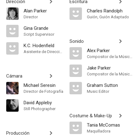
Dirección
Escritura
Alan Parker
Charles Randolph
Director
Guión, Guión Adaptado
Gina Grande
Script Supervisor
Sonido
K.C. Hodenfield
Alex Parker
Asistente de Dirección
Compositor de la Música Original
Jake Parker
Compositor de la Música Original
Cámara
Michael Seresin
Graham Sutton
Director de Fotografía
Music Editor
David Appleby
Still Photographer
Costume & Make-Up
Tania McComas
Maquilladora
Producción