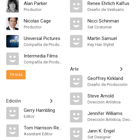
Alan Parker
Renee Ehrlich Kalfus
Productor
Diseño de Vestuario
Nicolas Cage
Nicci Schinman
Productor
Set Costumer
Universal Pictures
Martin Samuel
Compañía de Produccion
Key Hair Stylist
Intermedia Films
Compañía de Produccion
Arte
19 más
Geoffrey Kirkland
Diseño de Producción
Steve Arnold
Edición
Dirección Artística
Gerry Hambling
Jennifer Williams
Editor
Dirección Artística, Decorados
Tom Harrison-Read
Jann K. Engel
Assistant Editor
Set Designer