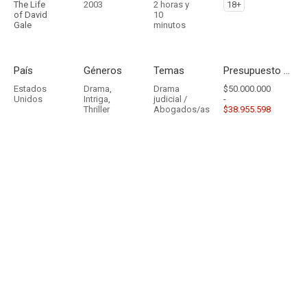
The Life
2003
2 horas y
18+
of David
10
Gale
minutos
País
Géneros
Temas
Presupuesto - Ingresos
Estados
Drama
,
Drama
$50.000.000
Unidos
Intriga
,
judicial /
-
Thriller
Abogados/as
$38.955.598