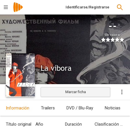
Identificarse/Registrarse
--
Sin valorar
La víbora
Marcar ficha
Estrenada
Información
Trailers
DVD / Blu-Ray
Noticias
Título original
Año
Duración
Clasificación por edades