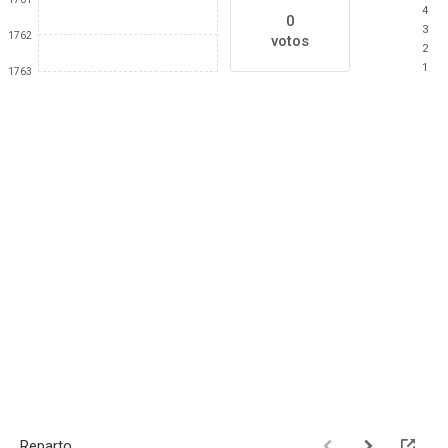
4
0
3
1762
votos
2
1
1763
Reparto