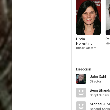
Linda
Pe
Fiorentino
Mik
Bridget Gregory
Dirección
John Dahl
Director
Benu Bhanda
Script Supervi
Michael J. 
Second Assist