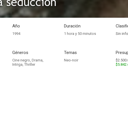
a seducción
Año
Duración
Clasif
1994
1 hora y 50 minutos
Sin inf
Géneros
Temas
Presup
Cine negro
,
Drama
,
Neo-noir
$2.500.
Intriga
,
Thriller
$5.842