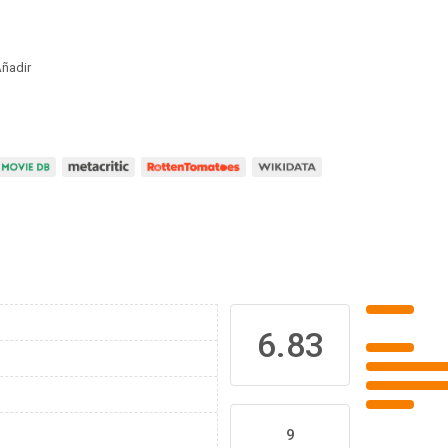
ñadir
6.83
9