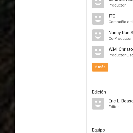
Productor
ITC
Compañía de 
Nancy Rae 
Co-Productor
W.M. Christ
Productor Eje
5 más
Edición
Eric L. Beas
Editor
Equipo