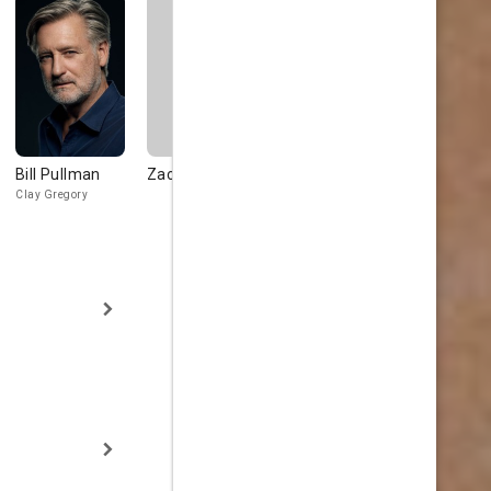
Bill Pullman
Zack Phiffer
Michael
Brian Vara
Raysses
Clay Gregory
Phone Sales Rep.