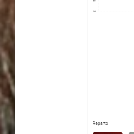
???
???
Reparto