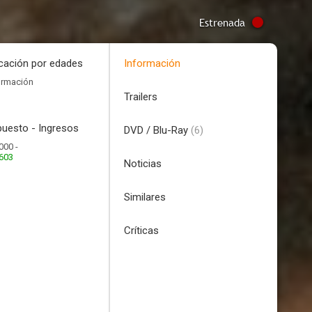
Estrenada
icación por edades
Información
ormación
Trailers
uesto - Ingresos
DVD / Blu-Ray
(6)
000 -
.603
Noticias
Similares
Críticas