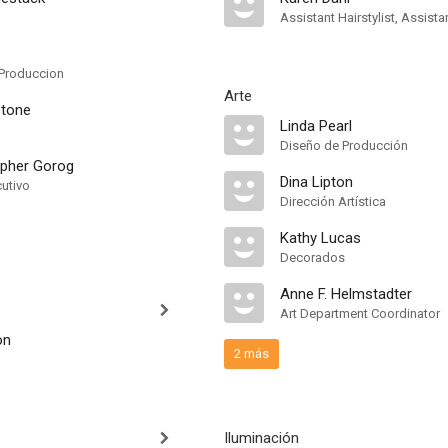
Assistant Hairstylist, Assist
Produccion
Arte
Stone
Linda Pearl
Diseño de Producción
opher Gorog
Dina Lipton
cutivo
Dirección Artística
Kathy Lucas
Decorados
Anne F. Helmstadter
Art Department Coordinator
on
2 más
Iluminación