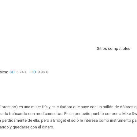
Sitios compatibles
sica:
SD
5.74 €
HD
9.99 €
iorentino) es una mujer fría y calculadora que huye con un millón de dólares qu
uido traficando con medicamentos. En un pequeño pueblo conoce a Mike Swal
erdidamente de ella, pero a Bridget él sólo le interesa como instrumento par
arido y quedarse con el dinero.