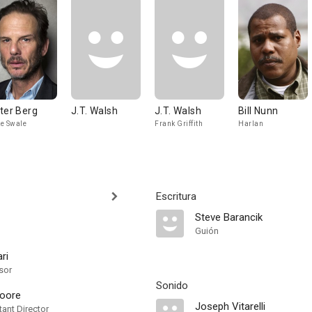
ter Berg
J.T. Walsh
J.T. Walsh
Bill Nunn
e Swale
Frank Griffith
Harlan
Escritura
Steve Barancik
Guión
ri
sor
Sonido
Moore
Joseph Vitarelli
ant Director