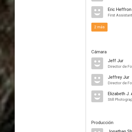
Eric Heffron
First Assistan
2 más
Cámara
Jeff Jur
Director de Fo
Jeffrey Jur
Director de Fo
Elizabeth J.
Still Photogra
Producción
Jonathan S