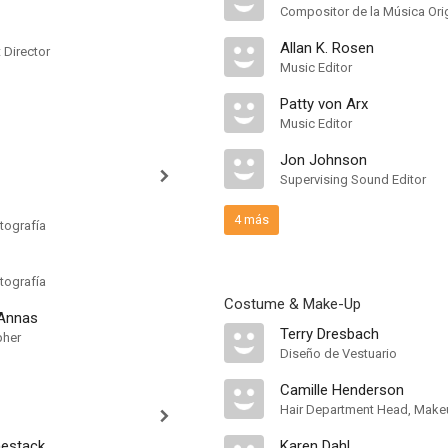
Compositor de la Música Orig
Allan K. Rosen
t Director
Music Editor
Patty von Arx
Music Editor
Jon Johnson
Supervising Sound Editor
4 más
tografía
tografía
Costume & Make-Up
 Annas
Terry Dresbach
pher
Diseño de Vestuario
Camille Henderson
hestack
Karen Dahl