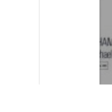
Contenido que expirara en VOD
Amazon Prime Video
Netflix