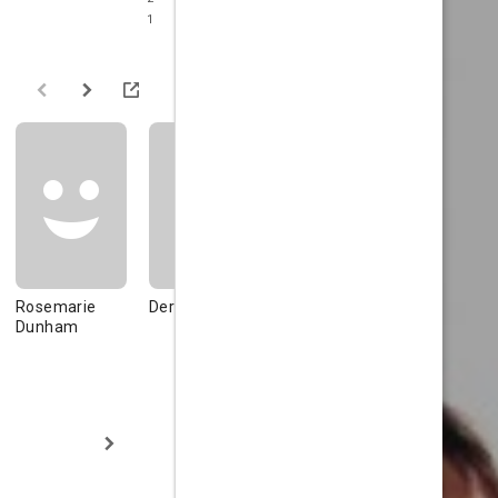
1
Rosemarie
Derek Fowlds
Jessie Evans
Ken Parry
Dunham