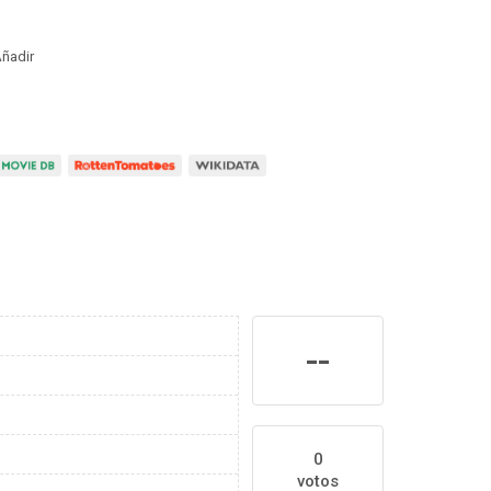
ñadir
--
0
votos