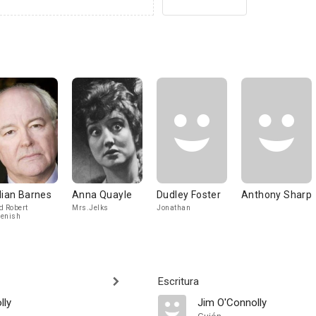
lian Barnes
Anna Quayle
Dudley Foster
Anthony Sharp
d Robert
Mrs.Jelks
Jonathan
enish
Escritura
lly
Jim O'Connolly