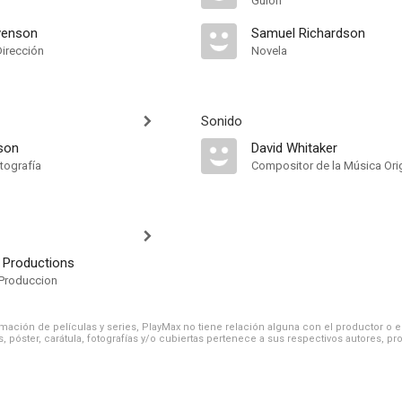
Guión
venson
Samuel Richardson
Dirección
Novela
Sonido
tson
David Whitaker
tografía
Compositor de la Música Orig
s Productions
Produccion
ación de películas y series, PlayMax no tiene relación alguna con el productor o el d
, póster, carátula, fotografías y/o cubiertas pertenece a sus respectivos autores, pr