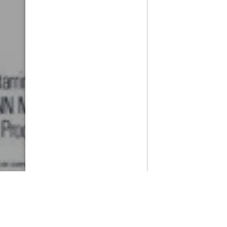
PlayMax
2026
Series populares
La Casa del Dragón
Silo