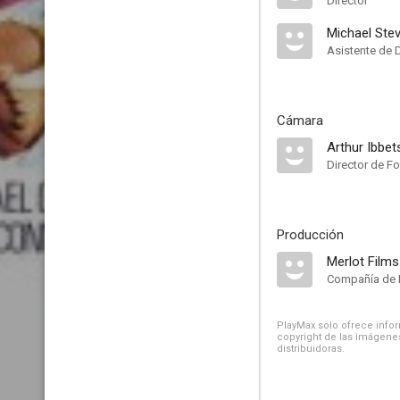
Director
Michael Ste
Asistente de 
Cámara
Arthur Ibbe
Director de Fo
Producción
Merlot Film
Compañía de 
PlayMax solo ofrece inform
copyright de las imágenes
distribuidoras.