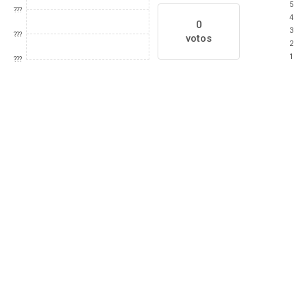
5
???
4
0
3
???
votos
2
1
???