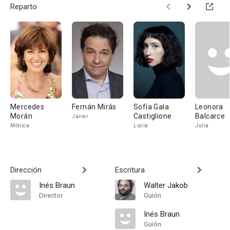
Reparto
Mercedes
Fernán Mirás
Sofía Gala
Leonora
Morán
Castiglione
Balcarce
Javier
Mónica
Lucía
Julia
Dirección
Escritura
Inés Braun
Walter Jakob
Director
Guión
Inés Braun
Guión