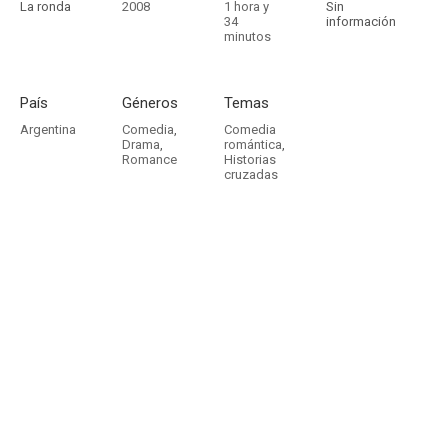
La ronda
2008
1 hora y
Sin
34
información
minutos
País
Géneros
Temas
Argentina
Comedia
,
Comedia
Drama
,
romántica
,
Romance
Historias
cruzadas