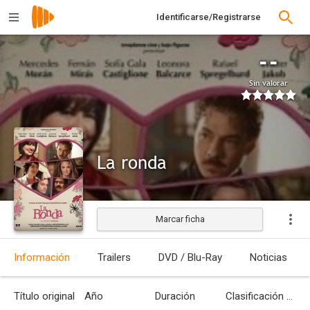
Identificarse/Registrarse
--
Sin valorar
La ronda
Marcar ficha
Estrenada
Información
Trailers
DVD / Blu-Ray
Noticias
Título original
Año
Duración
Clasificación por edades