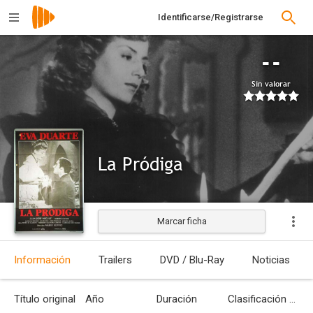
Identificarse/Registrarse
--
Sin valorar
La Pródiga
Marcar ficha
Estrenada
Información
Trailers
DVD / Blu-Ray
Noticias
Título original
Año
Duración
Clasificación por edades