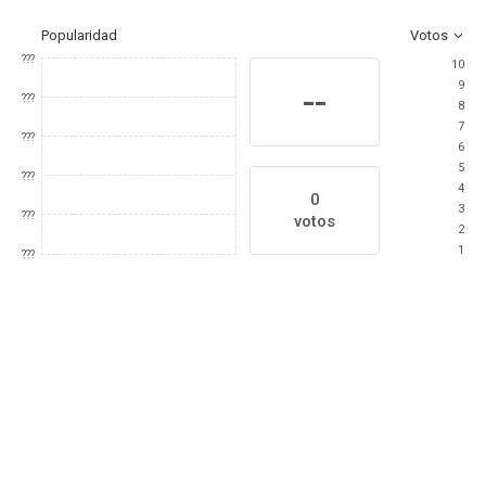
Popularidad
Votos
???
10
9
--
???
8
7
???
6
5
???
4
0
3
???
votos
2
1
???