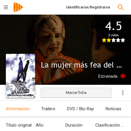
Identificarse/Registrarse
4.5
2 votos
La mujer más fea del mundo
Estrenada
Marcar ficha
Información
Trailers
DVD / Blu-Ray
Noticias
Título original
Año
Duración
Clasificación por edades