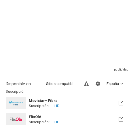
Disponible en...
Sitios compatibles
España
Suscripción
Movistar+ Fibra
Suscripción:
HD
Disponible hasta el Vie, 01 Ene 2100 (Quedan 73 años)
FlixOlé
Suscripción:
HD