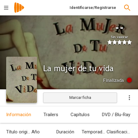
Identificarse/Registrarse
--
Sin valorar
La mujer de tu vida
Finalizada
Marcar ficha
Información
Trailers
Capítulos
DVD / Blu-Ray
Título original
Año
Duración
Temporadas
Clasificación por edades