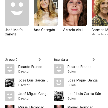
José María
Ana Obregón
Victoria Abril
Carmen M
Cañete
Marisa Novo
Dirección
Escritura
Ricardo Franco
Ricardo Franco
Director
Guión
José Luis García Sánchez
José Miguel Ganga
Director
Guión
José Miguel Ganga
José Luis García Sánchez
Director
Guión
Miguel Hermoso
Miguel Hermoso