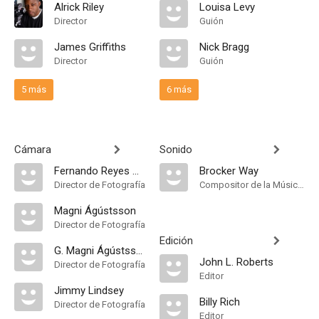
Alrick Riley
Louisa Levy
Director
Guión
James Griffiths
Nick Bragg
Director
Guión
5 más
6 más
Cámara
Sonido
Fernando Reyes Allendes
Brocker Way
Director de Fotografía
Compositor de la Música Original
Magni Ágústsson
Director de Fotografía
Edición
G. Magni Ágústsson
John L. Roberts
Director de Fotografía
Editor
Jimmy Lindsey
Billy Rich
Director de Fotografía
Editor