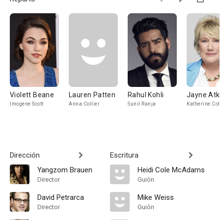
Violett Beane
Lauren Patten
Rahul Kohli
Jayne Atk
Imogene Scott
Anna Collier
Sunil Ranja
Katherine Col
Dirección
Escritura
Yangzom Brauen
Heidi Cole McAdams
Director
Guión
David Petrarca
Mike Weiss
Director
Guión