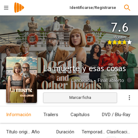
Identificarse/Registrarse
7.6
15 votos
La muerte y esas cosas
Cancelada • Final abierto
Marcar ficha
Información
Trailers
Capítulos
DVD / Blu-Ray
Título original
Año
Duración
Temporadas
Clasificación por edades