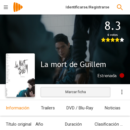
Identificarse/Registrarse
8.3
6 votos
La mort de Guillem
Estrenada
Marcar ficha
Información
Trailers
DVD / Blu-Ray
Noticias
Título original
Año
Duración
Clasificación por edades