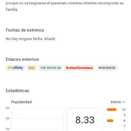
porque no se tergiverse el asesinato mientras intentan recomponer su
familia.
Fechas de estrenos
No hay ninguna fecha.
Añadir
Enlaces externos
Estadísticas
Popularidad
Votos
???
10
9
8.33
???
8
7
???