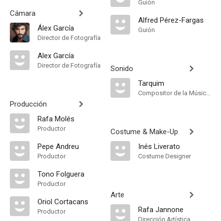
Guión
Cámara
Alfred Pérez-Fargas
Álex García
Guión
Director de Fotografía
Alex García
Director de Fotografía
Sonido
Tarquim
Compositor de la Música Original
Producción
Rafa Molés
Productor
Costume & Make-Up
Pepe Andreu
Inés Liverato
Productor
Costume Designer
Tono Folguera
Productor
Arte
Oriol Cortacans
Rafa Jannone
Productor
Dirección Artística