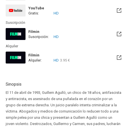
YouTube
Gratis:
HD
Suscripción
Filmin
Suscripción:
HD
Disponible hasta el Mié, 27 Ene 2027 (Quedan 5 meses)
Alquiler
Filmin
Alquiler:
HD
3.95 €
Disponible hasta el Mié, 27 Ene 2027 (Quedan 5 meses)
Sinopsis
El 11 de abril de 1993, Guillem Agulló, un chico de 18 años, antifascista
y antirracista, es asesinado de una puñalada en el corazón por un
grupo de extrema derecha. Un juicio paralelo intenta criminalizar a la
víctima. Abogados y medios de comunicación lo reducen todo a una
simple pelea por una chica y presentan a Guillem Agulló como un
joven violento. Destrozados, Guillermo y Carmen, sus padres, lucharán