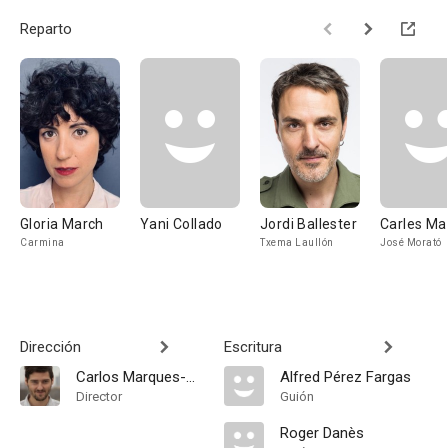
Reparto
Gloria March
Yani Collado
Jordi Ballester
Carles Ma
Carmina
Txema Laullón
José Morató
Dirección
Escritura
Carlos Marques-Marcet
Alfred Pérez Fargas
Director
Guión
Roger Danès