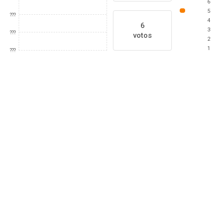
6
5
???
4
6
3
???
votos
2
1
???