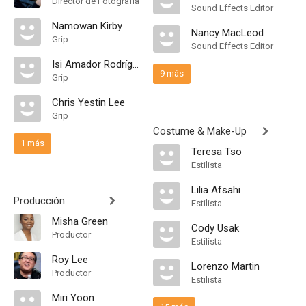
Director de Fotografía
Sound Effects Editor
Namowan Kirby
Nancy MacLeod
Grip
Sound Effects Editor
Isi Amador Rodríguez
9 más
Grip
Chris Yestin Lee
Grip
Costume & Make-Up
1 más
Teresa Tso
Estilista
Lilia Afsahi
Producción
Estilista
Misha Green
Cody Usak
Productor
Estilista
Roy Lee
Lorenzo Martin
Productor
Estilista
Miri Yoon