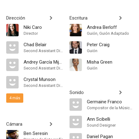
Dirección
Escritura
Niki Caro
Andrea Berloff
Director
Guión, Guión Adaptado
Chad Belair
Peter Craig
Second Assistant Director
Guión
Andrey García Mijailov
Misha Green
Second Assistant Director
Guión
Crystal Munson
Second Assistant Director
Sonido
4 más
Germaine Franco
Compositor de la Música Original
Ann Scibelli
Cámara
Sound Designer
Ben Seresin
Daniel Pagan