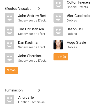
Colton Friesen
Special Effects
Efectos Visuales
John Andrew Berton Jr.
Álex Cuadrado
Supervisor de Efectos Visuales
Dobles
Tim Christensen
Jason Bell
Supervisor de Efectos Visuales
Dobles
Dan Kaufman
Hugo Steele
Supervisor de Efectos Visuales
Dobles
John Cherniack
18 más
Supervisor de Efectos Visuales
9 más
Iluminación
Andrus Ilp
Lighting Technician