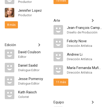
15 más
Productor
Jennifer Lopez
Productor
Arte
8 más
Jean-François Campeau
Diseño de Producción
Felicity Nove
Edición
Dirección Artística
David Coulson
Andrew Li
Editor
Dirección Artística
Daniel Saxlid
María Fernanda Muñoz
Dialogue Editor
Dirección Artística
Jesse Pomeroy
11 más
Dialogue Editor
Kath Raisch
Colorist
Equipo