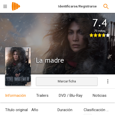
Identificarse/Registrarse
7.4
73 votos
La madre
Marcar ficha
Estrenada
Información
Trailers
DVD / Blu-Ray
Noticias
Título original
Año
Duración
Clasificación por edades