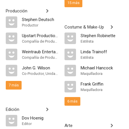
15 más
Producción
Stephen Deutsch
Productor
Costume & Make-Up
Upstart Productions
Stephen Robinette
Compañía de Produccion
Estilista
Weintraub Entertainment Group
Linda Trainoff
Compañía de Produccion
Estilista
John G. Wilson
Michael Hancock
Co-Productor, Unidad de Producción
Maquilladora
Frank Griffin
7 más
Maquilladora
6 más
Edición
Dov Hoenig
Editor
Arte