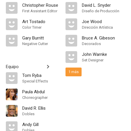
Christopher Rouse
David L. Snyder
First Assistant Editor
Diseño de Producción
Art Tostado
Joe Wood
Color Timer
Dirección Artística
Gary Burritt
Bruce A. Gibeson
Negative Cutter
Decorados
John Warnke
Set Designer
Equipo
1 más
Tom Ryba
Special Effects
Paula Abdul
Choreographer
David R. Ellis
Dobles
Andy Gill
Dobles