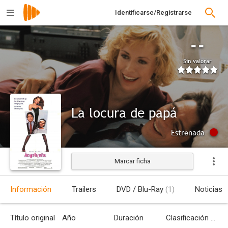
Identificarse/Registrarse
--
Sin valorar
La locura de papá
Estrenada
Marcar ficha
Información
Trailers
DVD / Blu-Ray
(1)
Noticias
Título original
Año
Duración
Clasificación por edades