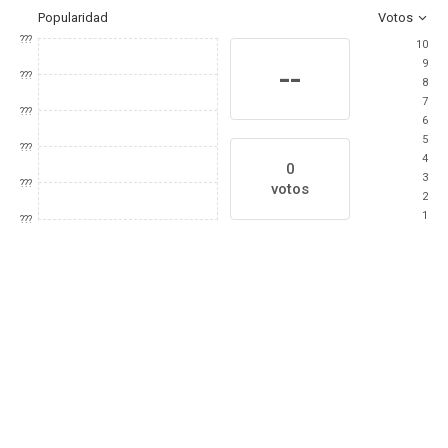
Popularidad
Votos
???
10
9
--
???
8
7
???
6
5
???
4
0
3
???
votos
2
1
???