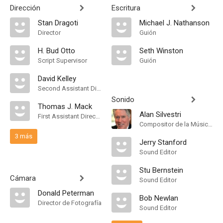
Dirección
Escritura
Stan Dragoti
Michael J. Nathanson
Director
Guión
H. Bud Otto
Seth Winston
Script Supervisor
Guión
David Kelley
Second Assistant Director
Sonido
Thomas J. Mack
Alan Silvestri
First Assistant Director
Compositor de la Música Original
3 más
Jerry Stanford
Sound Editor
Stu Bernstein
Cámara
Sound Editor
Donald Peterman
Bob Newlan
Director de Fotografía
Sound Editor