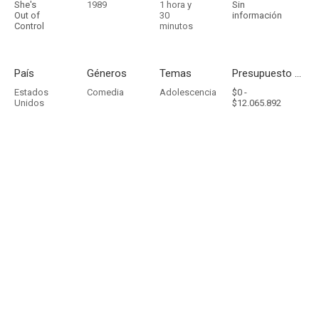
She's
1989
1 hora y
Sin
Out of
30
información
Control
minutos
País
Géneros
Temas
Presupuesto - Ingresos
Estados
Comedia
Adolescencia
$0 -
Unidos
$12.065.892