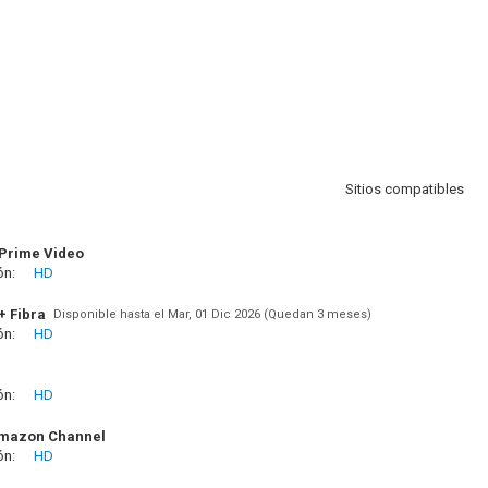
Sitios compatibles
Prime Video
ón:
HD
+ Fibra
Disponible hasta el Mar, 01 Dic 2026 (Quedan 3 meses)
ón:
HD
ón:
HD
Amazon Channel
ón:
HD