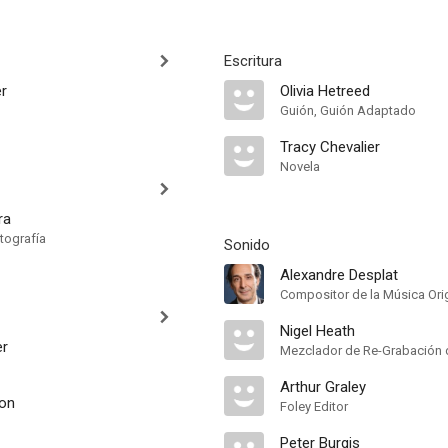
Escritura
r
Olivia Hetreed
Guión, Guión Adaptado
Tracy Chevalier
Novela
ra
tografía
Sonido
Alexandre Desplat
Compositor de la Música Orig
Nigel Heath
er
Mezclador de Re-Grabación 
Arthur Graley
son
Foley Editor
Peter Burgis