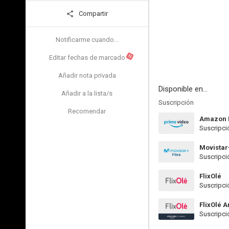
Compartir
Notificarme cuando...
N
Editar fechas de marcado
Añadir nota privada
Disponible en...
Añadir a la lista/s
Suscripción
Recomendar
Amazon 
Suscripci
Movistar
Suscripci
FlixOlé
Suscripci
FlixOlé 
Suscripci