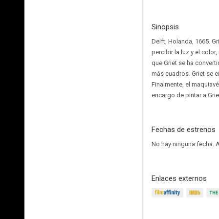
Sinopsis
Delft, Holanda, 1665. Gr
percibir la luz y el col
que Griet se ha converti
más cuadros. Griet se e
Finalmente, el maquiavél
encargo de pintar a Grie
Fechas de estrenos
No hay ninguna fecha.
A
Enlaces externos