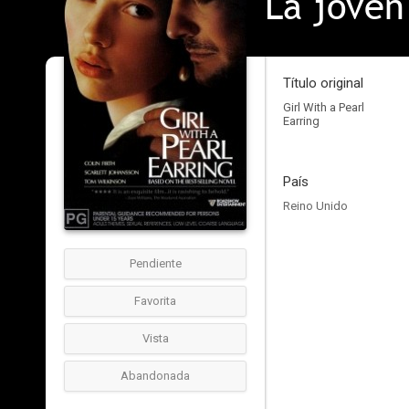
La joven
Título original
Girl With a Pearl
Earring
País
Reino Unido
Pendiente
Favorita
Vista
Abandonada