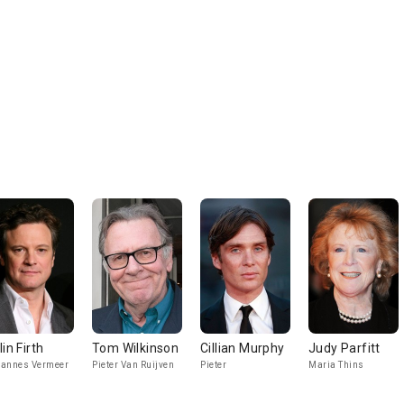
lin Firth
Tom Wilkinson
Cillian Murphy
Judy Parfitt
annes Vermeer
Pieter Van Ruijven
Pieter
Maria Thins