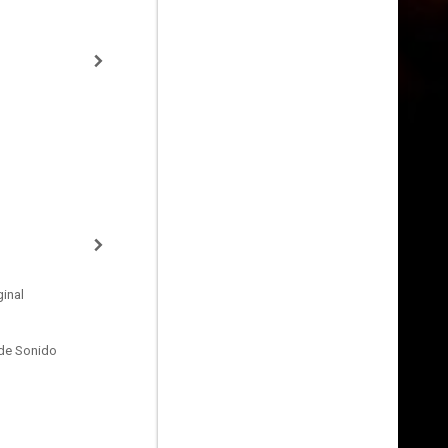
inal
de Sonido