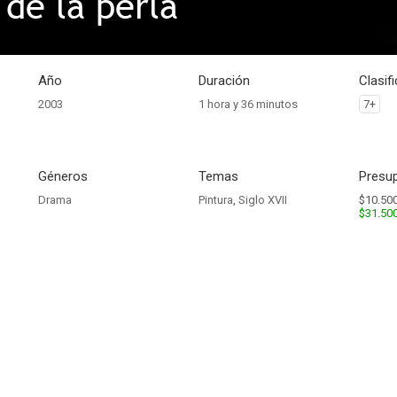
 de la perla
Año
Duración
Clasif
2003
1 hora y 36 minutos
7+
Géneros
Temas
Presup
Drama
Pintura
,
Siglo XVII
$10.500
$31.50