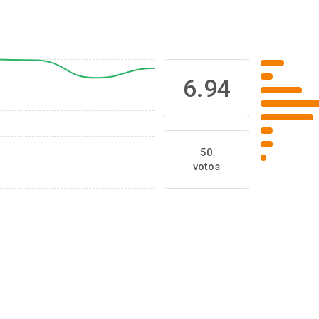
6.94
50
votos