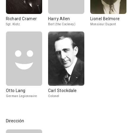
Richard Cramer
Harry Allen
Lionel Belmore
Sgt. Klotz
Bert (the Cockney)
Monsieur Dupont
Otto Lang
Carl Stockdale
German Legionnaire
Colonel
Dirección