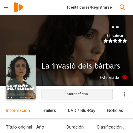
Identificarse/Registrarse
--
Sin valorar
La invasió dels bàrbars
Estrenada
Marcar ficha
Información
Trailers
DVD / Blu-Ray
Noticias
Título original
Año
Duración
Clasificación por edades