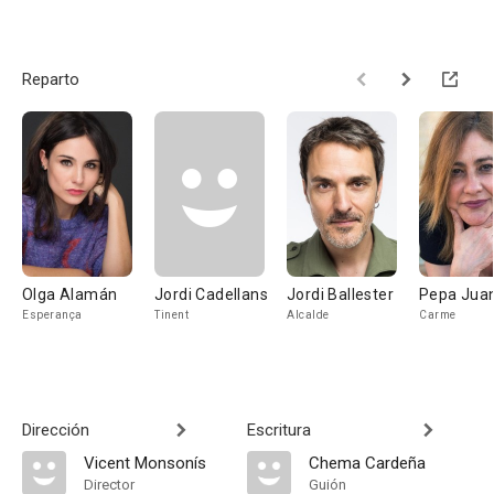
Reparto
Olga Alamán
Jordi Cadellans
Jordi Ballester
Pepa Jua
Esperança
Tinent
Alcalde
Carme
Dirección
Escritura
Vicent Monsonís
Chema Cardeña
Director
Guión