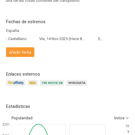
una de las fosas comunes del franquismo.
Fechas de estrenos
España:
- Castellano:
Vie, 14 Nov 2025 (Hace 8 meses y 24 días)
Estreno
Añadir fecha
Enlaces externos
Estadísticas
Popularidad
Votos
2231
10
9