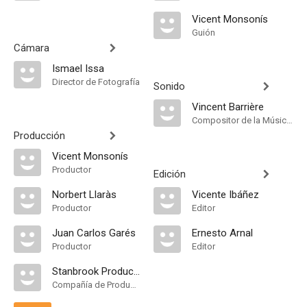
Vicent Monsonís
Guión
Cámara
Ismael Issa
Director de Fotografía
Sonido
Vincent Barrière
Compositor de la Música Original
Producción
Vicent Monsonís
Productor
Edición
Norbert Llaràs
Vicente Ibáñez
Productor
Editor
Juan Carlos Garés
Ernesto Arnal
Productor
Editor
Stanbrook Produccions
Compañía de Produccion