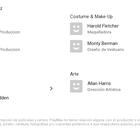
tz
Costume & Make-Up
Harold Fletcher
Produccion
Maquilladora
Monty Berman
Produccion
Diseño de Vestuario
Arte
Allan Harris
Dirección Artística
dden
ación de películas y series, PlayMax no tiene relación alguna con el productor o el d
, póster, carátula, fotografías y/o cubiertas pertenece a sus respectivos autores, pr