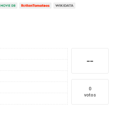
--
0
votos