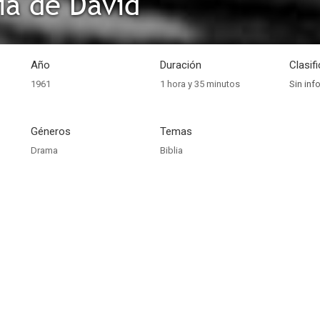
ria de David
Año
Duración
Clasif
1961
1 hora y 35 minutos
Sin inf
Géneros
Temas
Drama
Biblia