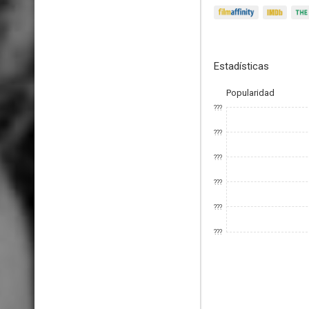
Estadísticas
Popularidad
???
???
???
???
???
???