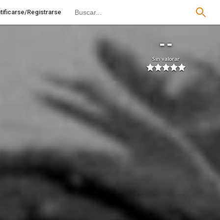
tificarse/Registrarse
--
Sin valorar