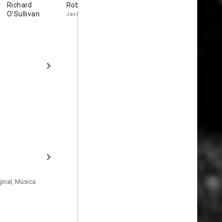
Richard
Robert Brown
David Knight
David Davi
O'Sullivan
Jashobeam
Jonathan
inal, Música