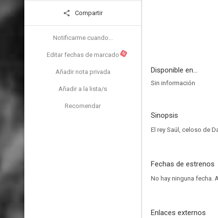
Compartir
Notificarme cuando...
N
Editar fechas de marcado
Disponible en...
Añadir nota privada
Sin información
Añadir a la lista/s
Recomendar
Sinopsis
El rey Saúl, celoso de D
Fechas de estrenos
No hay ninguna fecha.
A
Enlaces externos