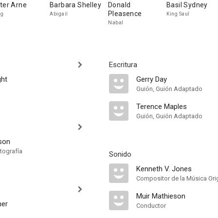
ter Arne
Barbara Shelley
Donald
Basil Sydney
Pleasence
eg
Abigail
King Saul
Nabal
Escritura
ht
Gerry Day
Guión, Guión Adaptado
Terence Maples
Guión, Guión Adaptado
tson
tografía
Sonido
Kenneth V. Jones
Compositor de la Música Orig
Muir Mathieson
her
Conductor