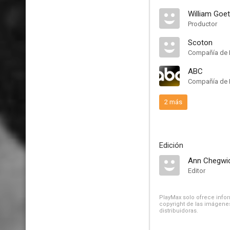
William Goe
Productor
Scoton
Compañía de 
ABC
Compañía de 
2 más
Edición
Ann Chegwi
Editor
PlayMax solo ofrece inform
copyright de las imágenes
distribuidoras.