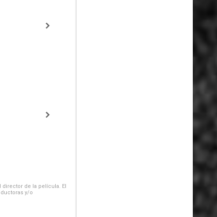
irector de la película. El
oductoras y/o