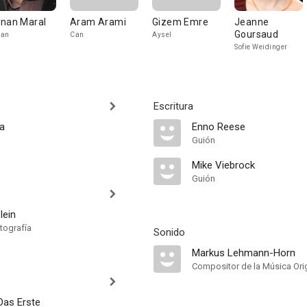
nan Maral
Aram Arami
Gizem Emre
Jeanne
Goursaud
nan
Can
Aysel
Sofie Weidinger
Escritura
na
Enno Reese
Guión
Mike Viebrock
Guión
lein
tografía
Sonido
Markus Lehmann-Horn
Compositor de la Música Orig
Das Erste