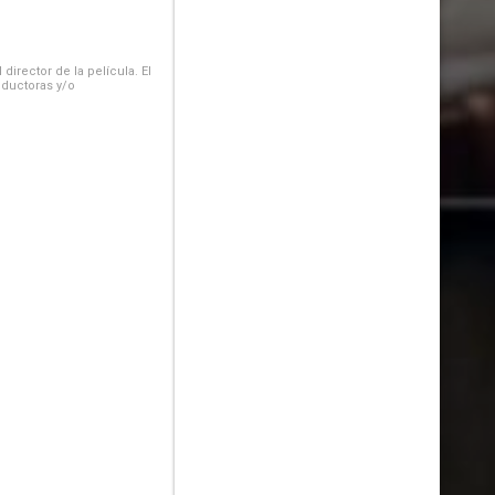
irector de la película. El
oductoras y/o