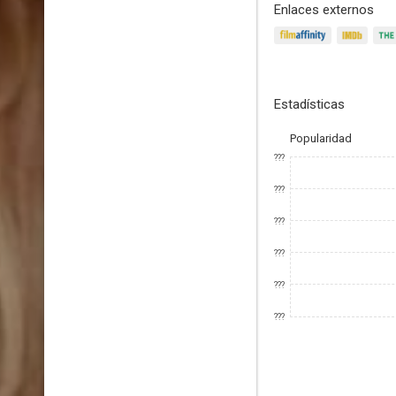
Enlaces externos
Estadísticas
Popularidad
???
???
???
???
???
???