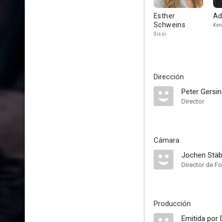
Esther
Ad
Schweins
Ke
Sissi
Dirección
Peter Gersi
Director
Cámara
Jochen Stäb
Director de Fo
Producción
Emitida por 