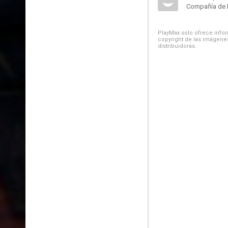
Compañía de 
PlayMax solo ofrece inform
copyright de las imágenes
distribuidoras.