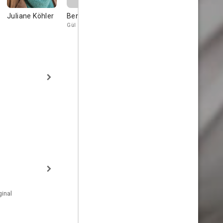
Juliane Köhler
Berivan Kaya
Richy Müller
Jochen
Strodthoff
Gül
Wolfgang
Brandmeister
inal