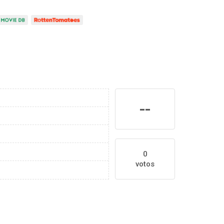
--
0
votos