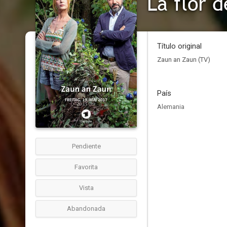
La flor d
Título original
Zaun an Zaun (TV)
País
Alemania
Pendiente
Favorita
Vista
Abandonada