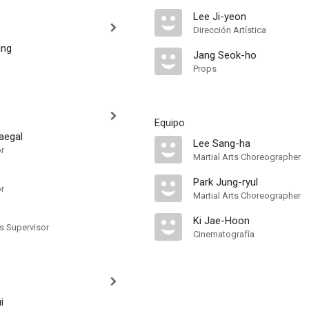
Lee Ji-yeon
Dirección Artística
ung
Jang Seok-ho
Props
Equipo
aegal
Lee Sang-ha
r
Martial Arts Choreographer
Park Jung-ryul
r
Martial Arts Choreographer
Ki Jae-Hoon
ts Supervisor
Cinematografía
i