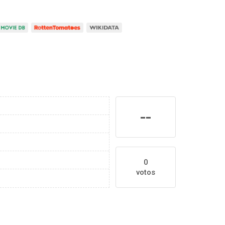
--
0
votos