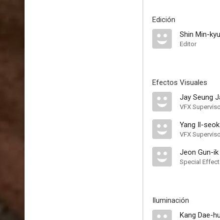
Edición
Shin Min-ky
Editor
Efectos Visuales
Jay Seung J
VFX Superviso
Yang Il-seok
VFX Superviso
Jeon Gun-ik
Special Effec
Iluminación
Kang Dae-hu