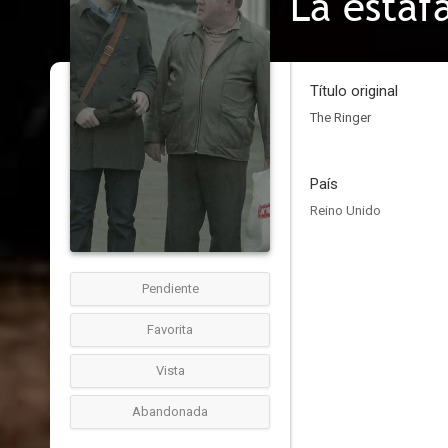
La estaf
Título original
The Ringer
País
Reino Unido
Pendiente
Favorita
Vista
Abandonada