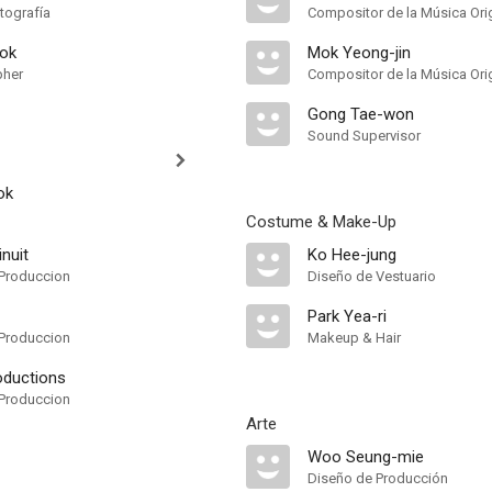
tografía
Compositor de la Música Orig
eok
Mok Yeong-jin
pher
Compositor de la Música Orig
Gong Tae-won
Sound Supervisor
ok
Costume & Make-Up
nuit
Ko Hee-jung
Produccion
Diseño de Vestuario
Park Yea-ri
Produccion
Makeup & Hair
oductions
Produccion
Arte
Woo Seung-mie
Diseño de Producción