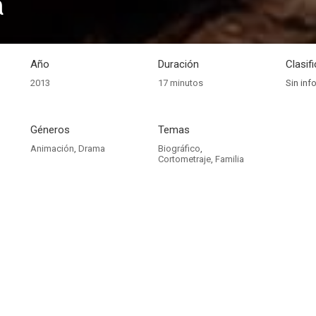
a
Año
Duración
Clasif
2013
17 minutos
Sin inf
Géneros
Temas
Animación
,
Drama
Biográfico
,
Cortometraje
,
Familia