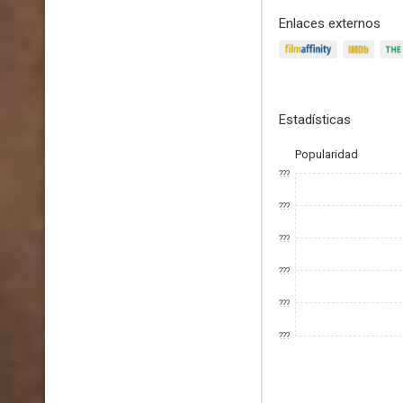
Enlaces externos
Estadísticas
Popularidad
???
???
???
???
???
???