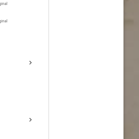
inal
inal