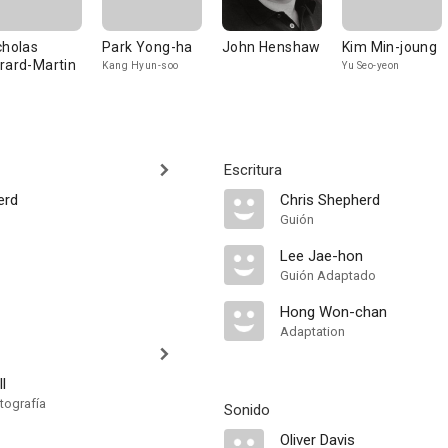
cholas
Park Yong-ha
John Henshaw
Kim Min-joung
rard-Martin
Kang Hyun-soo
Yu Seo-yeon
Escritura
erd
Chris Shepherd
Guión
Lee Jae-hon
Guión Adaptado
Hong Won-chan
Adaptation
l
tografía
Sonido
Oliver Davis