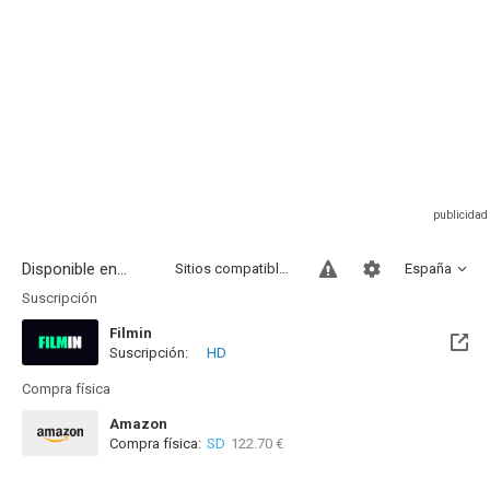
Disponible en...
Sitios compatibles
España
Suscripción
Filmin
Suscripción:
HD
Disponible hasta el Mié, 31 Dic 2031 (Quedan 5 años)
Compra física
Amazon
Compra física:
SD
122.70 €