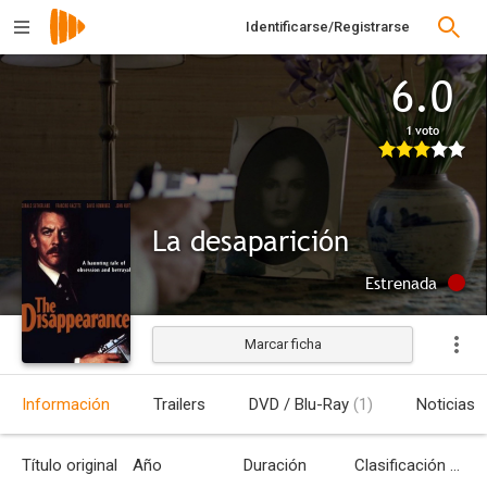
Identificarse/Registrarse
6.0
1 voto
La desaparición
Estrenada
Marcar ficha
Información
Trailers
DVD / Blu-Ray
(1)
Noticias
Título original
Año
Duración
Clasificación por edades