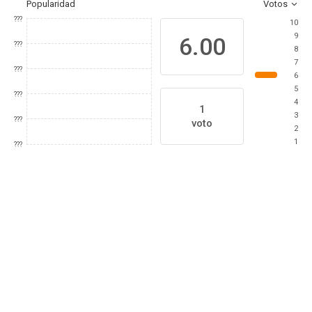
Popularidad
Votos
???
10
9
6.00
???
8
7
???
6
5
???
4
1
3
???
voto
2
1
???