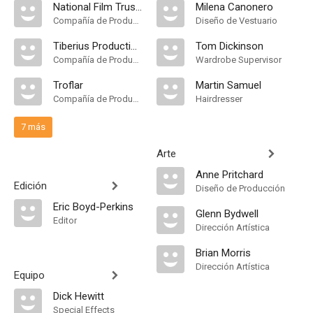
National Film Trustees
Milena Canonero
Compañía de Produccion
Diseño de Vestuario
Tiberius Productions
Tom Dickinson
Compañía de Produccion
Wardrobe Supervisor
Troflar
Martin Samuel
Compañía de Produccion
Hairdresser
7 más
Arte
Anne Pritchard
Edición
Diseño de Producción
Eric Boyd-Perkins
Glenn Bydwell
Editor
Dirección Artística
Brian Morris
Dirección Artística
Equipo
Dick Hewitt
Special Effects