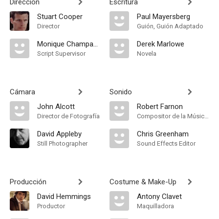
Dirección
Escritura
Stuart Cooper
Paul Mayersberg
Director
Guión, Guión Adaptado
Monique Champagne
Derek Marlowe
Script Supervisor
Novela
Cámara
Sonido
John Alcott
Robert Farnon
Director de Fotografía
Compositor de la Música Original, Música
David Appleby
Chris Greenham
Still Photographer
Sound Effects Editor
Producción
Costume & Make-Up
David Hemmings
Antony Clavet
Productor
Maquilladora