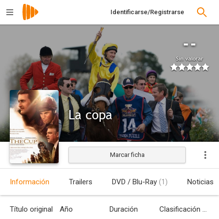
Identificarse/Registrarse
--
Sin valorar
La copa
Marcar ficha
Estrenada
Información
Trailers
DVD / Blu-Ray
(1)
Noticias
Título original
Año
Duración
Clasificación por edades