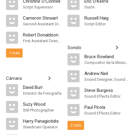
Christine O'Connell
Eric O'Keefe
Script Supervisor
Guión
Cameron Stewart
Russell Haig
Second Assistant Director
Script Editor
Robert Donaldson
First Assistant Director
Sonido
1 más
Bruce Rowland
Compositor de la Música Original, Music Arranger
Andrew Neil
Cámara
Sound Designer, Sound Effects Editor, Mezclador de Re-Grabación de Sonido
David Burr
Steve Burgess
Director de Fotografía
Sound Effects Editor
Suzy Wood
Paul Pirola
Still Photographer
Sound Effects Editor
Harry Panagiotidis
2 más
Steadicam Operator