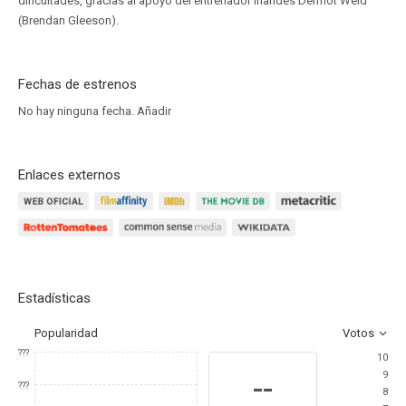
dificultades, gracias al apoyo del entrenador irlandés Dermot Weld
(Brendan Gleeson).
Fechas de estrenos
No hay ninguna fecha.
Añadir
Enlaces externos
Estadísticas
Popularidad
Votos
???
10
9
--
???
8