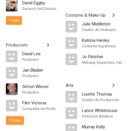
David Eggby
Second Unit Director of Photography
Costume & Make-Up
1 más
Julie Middleton
Diseño de Vestuario
Katrina Henley
Producción
Costume Supervisor
David Lee
Jo Fletcher
Productor
Makeup Supervisor, Hair Supervisor
Jan Bladier
Productor
Arte
Simon Wincer
Productor
Lisette Thomas
Diseño de Producción
Film Victoria
Compañía de Produccion
Lance Whitehouse
Dirección Artística
17 más
Murray Kelly