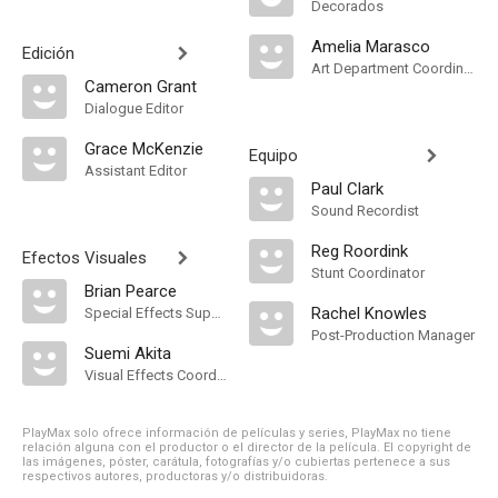
Decorados
Amelia Marasco
Edición
Art Department Coordinator
Cameron Grant
Dialogue Editor
Grace McKenzie
Equipo
Assistant Editor
Paul Clark
Sound Recordist
Reg Roordink
Efectos Visuales
Stunt Coordinator
Brian Pearce
Rachel Knowles
Special Effects Supervisor
Post-Production Manager
Suemi Akita
Visual Effects Coordinator
PlayMax solo ofrece información de películas y series, PlayMax no tiene
relación alguna con el productor o el director de la película. El copyright de
las imágenes, póster, carátula, fotografías y/o cubiertas pertenece a sus
respectivos autores, productoras y/o distribuidoras.