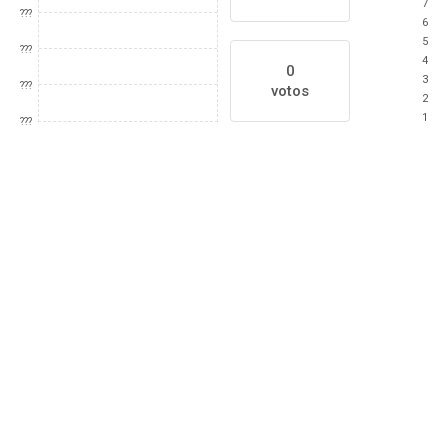
7
???
6
5
???
4
0
3
???
votos
2
1
???